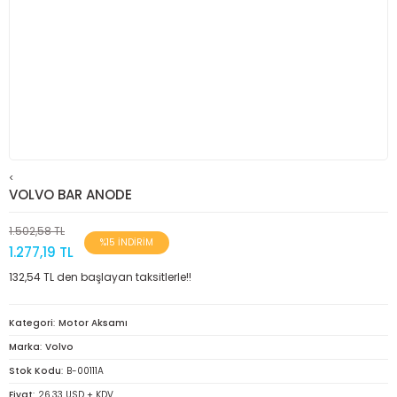
<
VOLVO BAR ANODE
1.502,58 TL
%15 İNDİRİM
1.277,19 TL
132,54 TL den başlayan taksitlerle!!
Kategori
Motor Aksamı
Marka
Volvo
Stok Kodu
B-00111A
Fiyat
26,33 USD + KDV