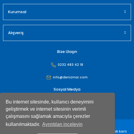
Gönder
Kurumsal
Alışveriş
Bize Ulaşın
0232 483 42 18
info@denizmar.com
Sosyal Medya
Bu internet sitesinde, kullanıcı deneyimini
geliştirmek ve internet sitesinin verimli
çalışmasını sağlamak amacıyla çerezler
kullanılmaktadır.
Ayrıntıları inceleyin
Denizmar İç Dış Ticaret Anonim Şirketi© Tüm hakları saklıdır. Kredi kartı