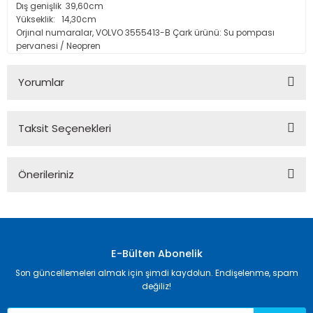
Dış genişlik 39,60cm
Yükseklik: 14,30cm
Orjınal numaralar, VOLVO 3555413-B Çark ürünü: Su pompası
pervanesi / Neopren
Yorumlar
Taksit Seçenekleri
Bu ürüne ilk yorumu siz yapın!
Önerileriniz
Yorum Yaz
Bu ürünün fiyat bilgisi, resim, ürün açıklamalarında ve diğer
konularda yetersiz gördüğünüz noktaları öneri formunu
kullanarak tarafımıza iletebilirsiniz.
Görüş ve önerileriniz için teşekkür ederiz.
E-Bülten Abonelik
Son güncellemeleri almak için şimdi kaydolun. Endişelenme, spam
Ürün resmi kalitesiz, bozuk veya görüntülenemiyor.
değiliz!
Ürün açıklamasında eksik bilgiler bulunuyor.