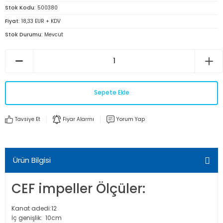
Stok Kodu
500380
Fiyat
18,33 EUR + KDV
Stok Durumu
Mevcut
Sepete Ekle
Tavsiye Et
Fiyar Alarmı
Yorum Yap
Ürün Bilgisi
CEF impeller Ölçüler:
Kanat adedi:12
İç genişlik: 10cm