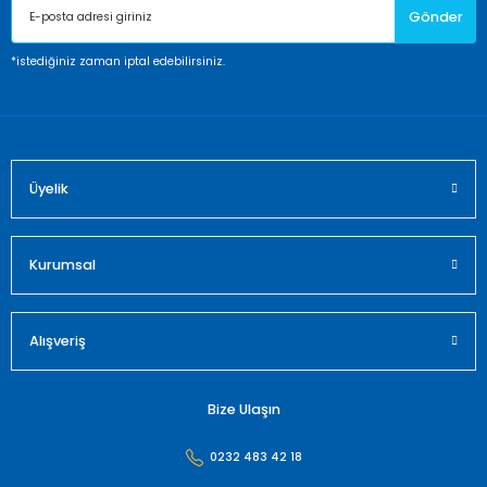
Gönder
Ürün bilgilerinde hatalar bulunuyor.
Ürün fiyatı diğer sitelerden daha pahalı.
*istediğiniz zaman iptal edebilirsiniz.
Bu ürüne benzer farklı alternatifler olmalı.
Üyelik
Gönder
Kurumsal
Alışveriş
Bize Ulaşın
0232 483 42 18