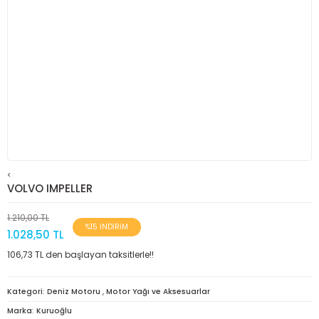
<
VOLVO IMPELLER
1.210,00 TL
%15 İNDİRİM
1.028,50 TL
106,73 TL den başlayan taksitlerle!!
Kategori
Deniz Motoru
,
Motor Yağı ve Aksesuarlar
Marka
Kuruoğlu