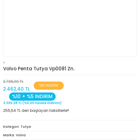
<
Volvo Penta Tutya Vp0081 Zn.
2.736,00 TL
%10 İNDİRİM
2.462,40 TL
%10 + %5 İNDİRİM
2.339,28 TL (%5,00 havale indirimi)
255,54 TL den başlayan taksitlerle!!
Kategori
Tutya
Marka
Volvo