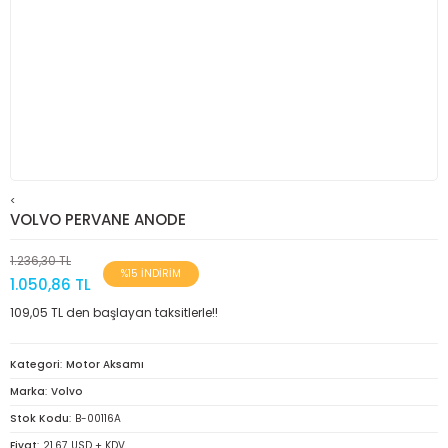
<
VOLVO PERVANE ANODE
1.236,30 TL
%15 İNDİRİM
1.050,86 TL
109,05 TL den başlayan taksitlerle!!
Kategori
Motor Aksamı
Marka
Volvo
Stok Kodu
B-00116A
Fiyat
21,67 USD + KDV