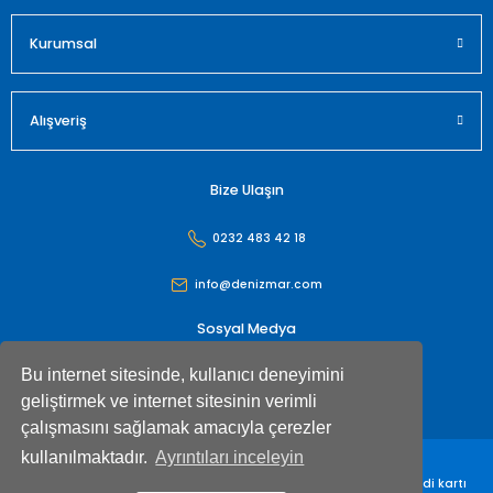
Gönder
Kurumsal
Alışveriş
Bize Ulaşın
0232 483 42 18
info@denizmar.com
Sosyal Medya
Bu internet sitesinde, kullanıcı deneyimini
geliştirmek ve internet sitesinin verimli
çalışmasını sağlamak amacıyla çerezler
kullanılmaktadır.
Ayrıntıları inceleyin
Denizmar İç Dış Ticaret Anonim Şirketi© Tüm hakları saklıdır. Kredi kartı