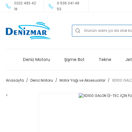
0232 483 42
0 536 341 48
18
53
Deniz Motoru
Şişme Bot
Tekne
Jet
Anasayfa
Deniz Motoru
Motor Yağı ve Aksesuarlar
XD100 GALO
<