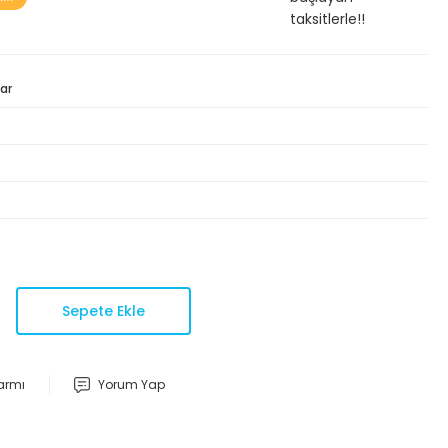
taksitlerle!!
ar
Sepete Ekle
larmı
Yorum Yap