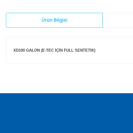
Ürün Bilgisi
XD100 GALON (E-TEC İÇİN FULL SENTETİK)
Bu ürünün fiyat bilgisi, resim, ürün açıklamalarında ve diğer ko
Görüş ve önerileriniz için teşekkür ederiz.
Ürün resmi kalitesiz, bozuk veya görüntülenemiyor.
Ürün açıklamasında eksik bilgiler bulunuyor.
Ürün bilgilerinde hatalar bulunuyor.
Ürün fiyatı diğer sitelerden daha pahalı.