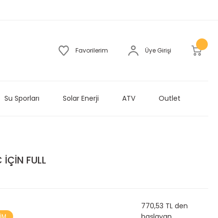
Favorilerim
Üye Girişi
Su Sporları
Solar Enerji
ATV
Outlet
İÇİN FULL
770,53 TL den
başlayan
RİM