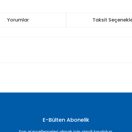
Yorumlar
Taksit Seçenekle
nularda yetersiz gördüğünüz noktaları öneri formunu kullanarak tarafımı
Bu ürüne ilk yorumu siz yapın!
Yorum Yaz
E-Bülten Abonelik
Son güncellemeleri almak için şimdi kaydolun.