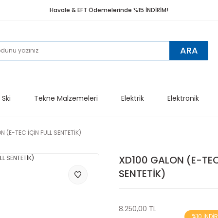
Havale & EFT Ödemelerinde %15 İNDİRİM!
ARA
 Ski
Tekne Malzemeleri
Elektrik
Elektronik
N (E-TEC İÇİN FULL SENTETİK)
XD100 GALON (E-TEC 
SENTETİK)
8.250,00 TL
%10 İNDİ