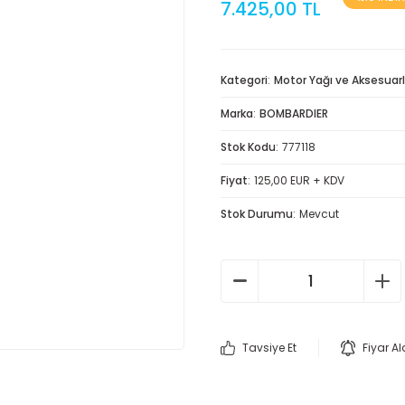
7.425,00 TL
Kategori
Motor Yağı ve Aksesuarl
Marka
BOMBARDIER
Stok Kodu
777118
Fiyat
125,00 EUR + KDV
Stok Durumu
Mevcut
Tavsiye Et
Fiyar A