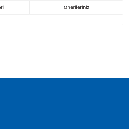
ri
Önerileriniz
za iletebilirsiniz.