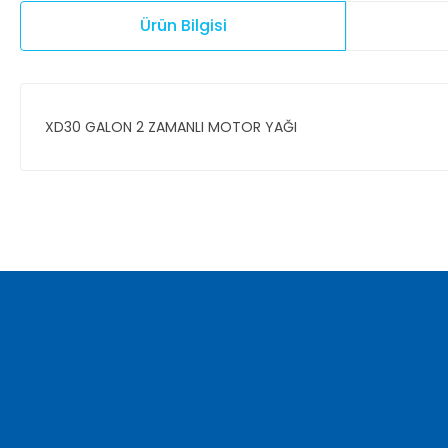
Ürün Bilgisi
XD30 GALON 2 ZAMANLI MOTOR YAĞI
Bu ürünün fiyat bilgisi, resim, ürün açıklamalarında ve diğer ko
Görüş ve önerileriniz için teşekkür ederiz.
Ürün resmi kalitesiz, bozuk veya görüntülenemiyor.
Ürün açıklamasında eksik bilgiler bulunuyor.
Ürün bilgilerinde hatalar bulunuyor.
Ürün fiyatı diğer sitelerden daha pahalı.
Bu ürüne benzer farklı alternatifler olmalı.