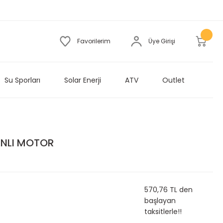
Favorilerim
Üye Girişi
Su Sporları
Solar Enerji
ATV
Outlet
NLI MOTOR
570,76 TL den
başlayan
taksitlerle!!