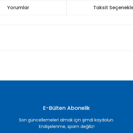
Yorumlar
Taksit Seçenekle
nularda yetersiz gördüğünüz noktaları öneri formunu kullanarak tarafımı
Bu ürüne ilk yorumu siz yapın!
Yorum Yaz
E-Bülten Abonelik
Son güncellemeleri almak için şimdi kaydolun.
Endişelenme, spam değiliz!