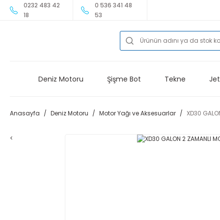
0232 483 42
0 536 341 48
18
53
Deniz Motoru
Şişme Bot
Tekne
Jet
Anasayfa
Deniz Motoru
Motor Yağı ve Aksesuarlar
XD30 GALO
<