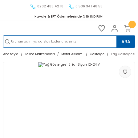
0232 483 42 18
0 536 341 48 53
Havale & EFT Ödemelerinde %15 İNDİRİM!
ARA
Anasayfa
Tekne Malzemeleri
Motor Aksamı
Gösterge
Yağ Göstergesi 5