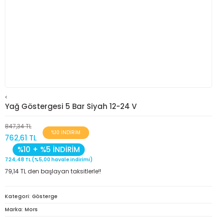
<
Yağ Göstergesi 5 Bar Siyah 12-24 V
847,34 TL
%10 İNDİRİM
762,61 TL
%10 + %5 İNDİRİM
724,48 TL (%5,00 havale indirimi)
79,14 TL den başlayan taksitlerle!!
Kategori
Gösterge
Marka
Mors