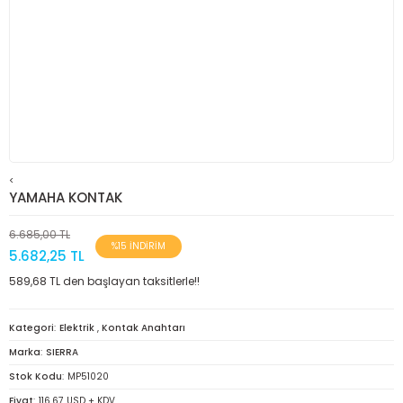
<
YAMAHA KONTAK
6.685,00 TL
%15 İNDİRİM
5.682,25 TL
589,68 TL den başlayan taksitlerle!!
Kategori
Elektrik
,
Kontak Anahtarı
Marka
SIERRA
Stok Kodu
MP51020
Fiyat
116,67 USD + KDV