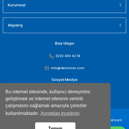
Kurumsal
Alışveriş
Bize Ulaşın
0232 483 42 18
info@denizmar.com
Sosyal Medya
Bu internet sitesinde, kullanıcı deneyimini
geliştirmek ve internet sitesinin verimli
çalışmasını sağlamak amacıyla çerezler
kullanılmaktadır.
Ayrıntıları inceleyin
Denizmar İç Dış Ticaret Anonim Şirketi© Tüm hakları saklıdır. Kredi kartı
bilgileriniz 256bit SSL sertifikası ile korunmaktadır
Tamam