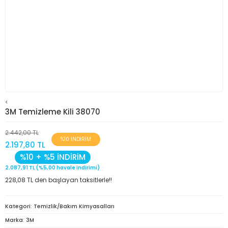
<
3M Temizleme Kili 38070
2.442,00 TL
%10 İNDİRİM
2.197,80 TL
%10 + %5 İNDİRİM
2.087,91 TL (%5,00 havale indirimi)
228,08 TL den başlayan taksitlerle!!
Kategori
Temizlik/Bakım Kimyasalları
Marka
3M