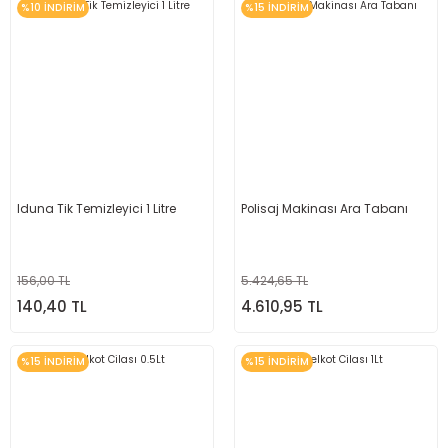
%10 İNDİRİM
%15 İNDİRİM
Iduna Tik Temizleyici 1 Litre
Polisaj Makinası Ara Tabanı
156,00 TL
5.424,65 TL
140,40 TL
4.610,95 TL
%15 İNDİRİM
%15 İNDİRİM