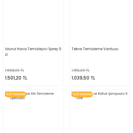
Iduna Hava Temizleyici Sprey 5
Tekne Temizleme Vantuzu
Lt
1.668,00 TL
1.155,00 TL
1.501,20 TL
1.039,50 TL
%10 İNDİRİM
%10 İNDİRİM