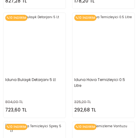
827,28 TL
178,20 TL
%10 İNDİRİM
%10 İNDİRİM
Iduna Bulaşık Detarjanı 5 Lt
Iduna Hava Temizleyici 0.5
Litre
804,00 TL
325,20 TL
723,60 TL
292,68 TL
%10 İNDİRİM
%10 İNDİRİM