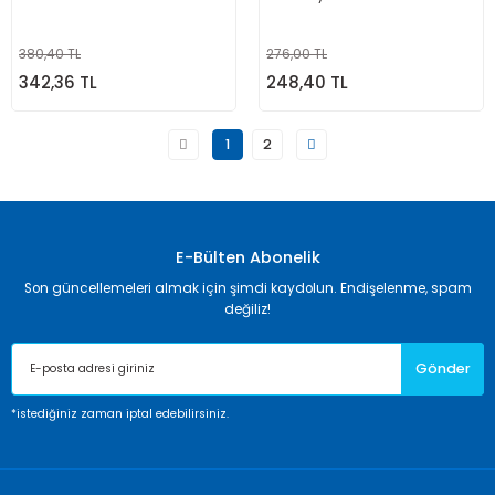
380,40 TL
276,00 TL
342,36 TL
248,40 TL
1
2
E-Bülten Abonelik
Son güncellemeleri almak için şimdi kaydolun. Endişelenme, spam
değiliz!
Gönder
*istediğiniz zaman iptal edebilirsiniz.