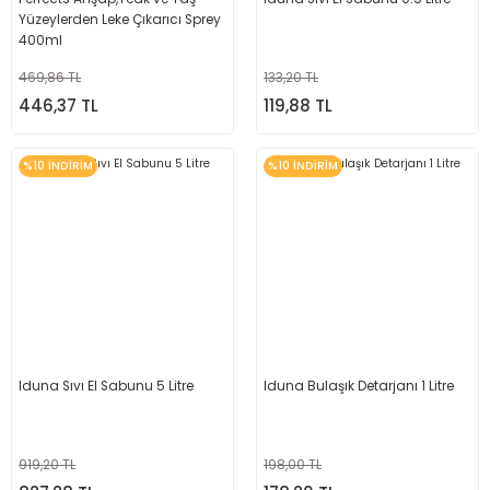
Yüzeylerden Leke Çıkarıcı Sprey
400ml
469,86 TL
133,20 TL
446,37 TL
119,88 TL
%10 İNDİRİM
%10 İNDİRİM
Iduna Sıvı El Sabunu 5 Litre
Iduna Bulaşık Detarjanı 1 Litre
919,20 TL
198,00 TL