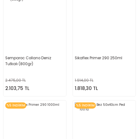
Semparoc Collano Deniz
Sikaflex Primer 290 250ml
Tutkalı (800gr)
2.475,00 TL
1.914,00 TL
2.103,75 TL
1.818,30 TL
%5 İNDİRİM
%5 İNDİRİM