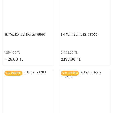
3M Toz Kontrol Boyası 9560
3M Temizleme Kili 38070
1.254,00 TL
2.442,00 TL
1.128,60 TL
2.197,80 TL
%10 İNDİRİM
%10 İNDİRİM