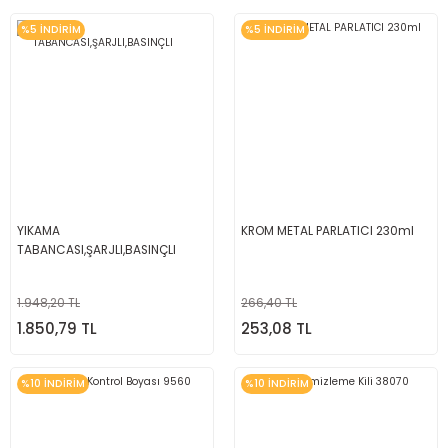
%5 İNDİRİM
%5 İNDİRİM
YIKAMA
KROM METAL PARLATICI 230ml
TABANCASI,ŞARJLI,BASINÇLI
1.948,20 TL
266,40 TL
1.850,79 TL
253,08 TL
%10 İNDİRİM
%10 İNDİRİM