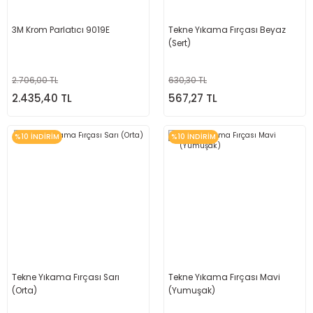
3M Krom Parlatıcı 9019E
Tekne Yıkama Fırçası Beyaz
(Sert)
2.706,00 TL
630,30 TL
2.435,40 TL
567,27 TL
%10 İNDİRİM
%10 İNDİRİM
Tekne Yıkama Fırçası Sarı
Tekne Yıkama Fırçası Mavi
(Orta)
(Yumuşak)