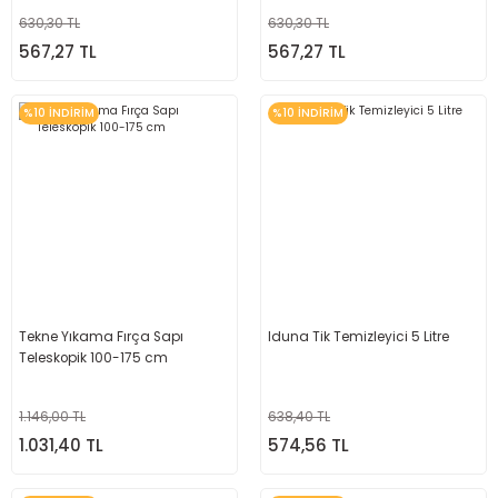
630,30 TL
630,30 TL
567,27 TL
567,27 TL
%10 İNDİRİM
%10 İNDİRİM
Tekne Yıkama Fırça Sapı
Iduna Tik Temizleyici 5 Litre
Teleskopik 100-175 cm
1.146,00 TL
638,40 TL
1.031,40 TL
574,56 TL