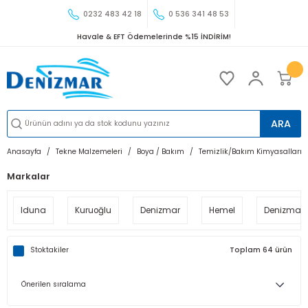
0232 483 42 18
0 536 341 48 53
Havale & EFT Ödemelerinde %15 İNDİRİM!
ARA
Anasayfa
Tekne Malzemeleri
Boya / Bakım
Temizlik/Bakım Kimyasalları
Markalar
Iduna
Kuruoğlu
Denizmar
Hemel
Denizmar
Stoktakiler
Toplam 64 ürün