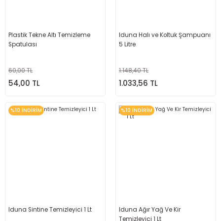
Plastik Tekne Altı Temizleme
Iduna Halı ve Koltuk Şampuanı
Spatulası
5 Litre
60,00 TL
1.148,40 TL
54,00 TL
1.033,56 TL
%10 İNDİRİM
%10 İNDİRİM
Iduna Sintine Temizleyici 1 Lt
Iduna Ağır Yağ Ve Kir
Temizleyici 1 Lt