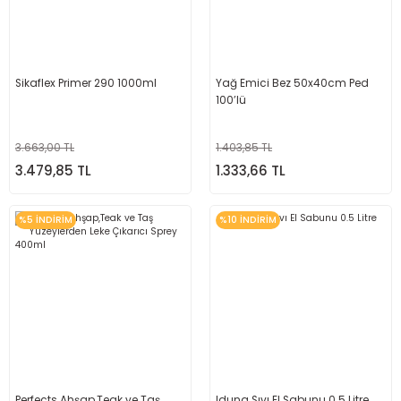
Sikaflex Primer 290 1000ml
Yağ Emici Bez 50x40cm Ped
100’lü
3.663,00 TL
1.403,85 TL
3.479,85 TL
1.333,66 TL
%5 İNDİRİM
%10 İNDİRİM
Perfects Ahşap,Teak ve Taş
Iduna Sıvı El Sabunu 0.5 Litre