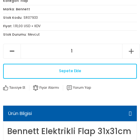
Kategori
Flap
Marka
Bennett
Stok Kodu
SR07933
Fiyat
1.111,00 USD + KDV
Stok Durumu
Mevcut
Sepete Ekle
Tavsiye Et
Fiyar Alarmı
Yorum Yap
Ürün Bilgisi
Bennett Elektrikli Flap 31x31cm