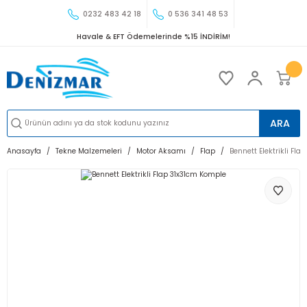
0232 483 42 18
0 536 341 48 53
Havale & EFT Ödemelerinde %15 İNDİRİM!
ARA
Anasayfa
Tekne Malzemeleri
Motor Aksamı
Flap
Bennett Elektrikli Fl