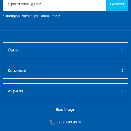
Gönder
Ürün bilgilerinde hatalar bulunuyor.
Ürün fiyatı diğer sitelerden daha pahalı.
*istediğiniz zaman iptal edebilirsiniz.
Bu ürüne benzer farklı alternatifler olmalı.
Üyelik
Gönder
Kurumsal
Alışveriş
Bize Ulaşın
0232 483 42 18