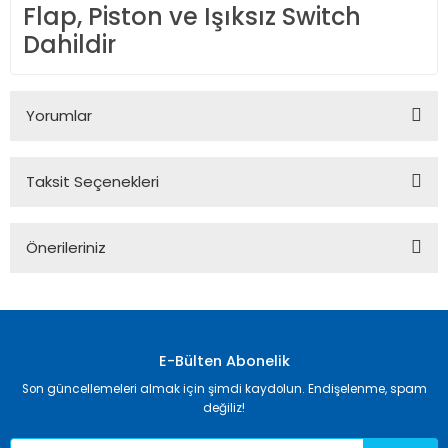
Flap, Piston ve Işıksız Switch
Dahildir
Yorumlar
Taksit Seçenekleri
Bu ürüne ilk yorumu siz yapın!
Önerileriniz
Yorum Yaz
Bu ürünün fiyat bilgisi, resim, ürün açıklamalarında ve diğer
konularda yetersiz gördüğünüz noktaları öneri formunu
kullanarak tarafımıza iletebilirsiniz.
Görüş ve önerileriniz için teşekkür ederiz.
E-Bülten Abonelik
Son güncellemeleri almak için şimdi kaydolun. Endişelenme, spam
Ürün resmi kalitesiz, bozuk veya görüntülenemiyor.
değiliz!
Ürün açıklamasında eksik bilgiler bulunuyor.