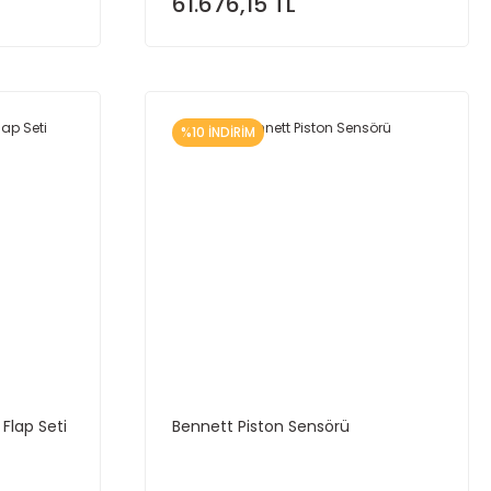
61.676,15 TL
%10 İNDİRİM
Flap Seti
Bennett Piston Sensörü