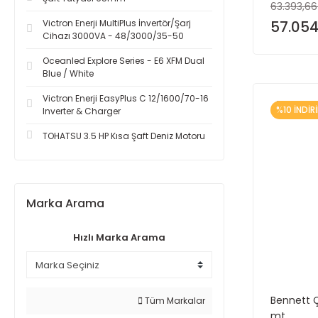
63.393,66
Victron Enerji MultiPlus İnvertör/Şarj
57.054
Cihazı 3000VA - 48/3000/35-50
Oceanled Explore Series - E6 XFM Dual
Blue / White
Victron Enerji EasyPlus C 12/1600/70-16
%10 İNDİR
Inverter & Charger
TOHATSU 3.5 HP Kısa Şaft Deniz Motoru
Marka Arama
Hızlı Marka Arama
Bennett Ç
Tüm Markalar
mt