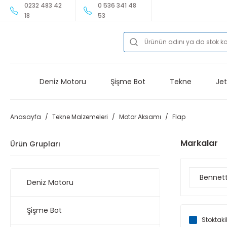
0232 483 42
0 536 341 48
18
53
Deniz Motoru
Şişme Bot
Tekne
Jet
Anasayfa
Tekne Malzemeleri
Motor Aksamı
Flap
Markalar
Ürün Grupları
Bennet
Deniz Motoru
Şişme Bot
Stoktaki