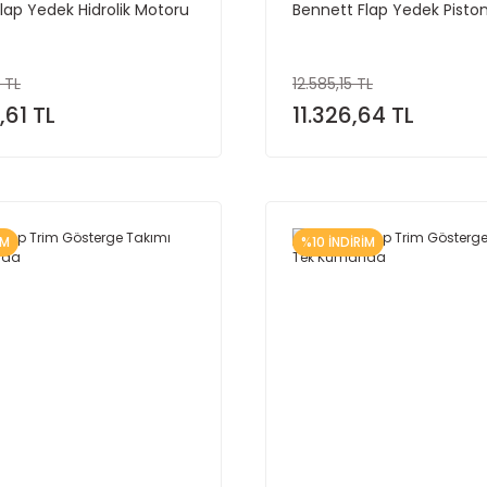
lap Yedek Hidrolik Motoru
Bennett Flap Yedek Pist
 TL
12.585,15 TL
,61 TL
11.326,64 TL
İM
%10 İNDİRİM