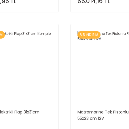
,95 TL
65.014,16 TL
İM
%5 İNDİRİM
ektrikli Flap 31x31cm
Matromarine Tek Pistonlu 
55x23 cm 12V