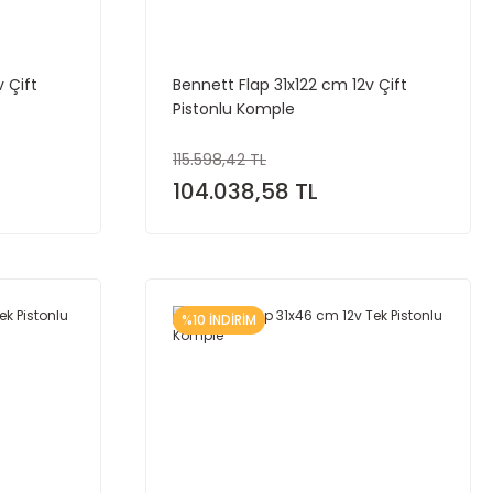
 Çift
Bennett Flap 31x122 cm 12v Çift
Pistonlu Komple
115.598,42 TL
104.038,58 TL
%10 İNDİRİM