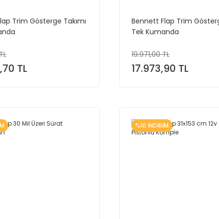
lap Trim Gösterge Takımı
Bennett Flap Trim Göster
anda
Tek Kumanda
TL
19.971,00 TL
,70 TL
17.973,90 TL
İM
%10 İNDİRİM