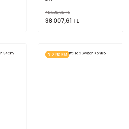
42.230,68 TL
38.007,61 TL
%10 İNDİRİM