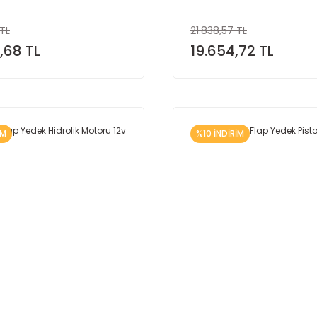
 TL
21.838,57 TL
,68 TL
19.654,72 TL
İM
%10 İNDİRİM