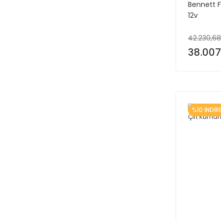
Bennett F
12v
42.230,68
38.007
%10 İNDİR