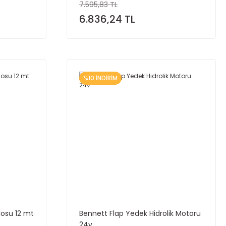
7.595,83 TL
6.836,24 TL
%10 İNDİRİM
losu 12 mt
Bennett Flap Yedek Hidrolik Motoru
24v