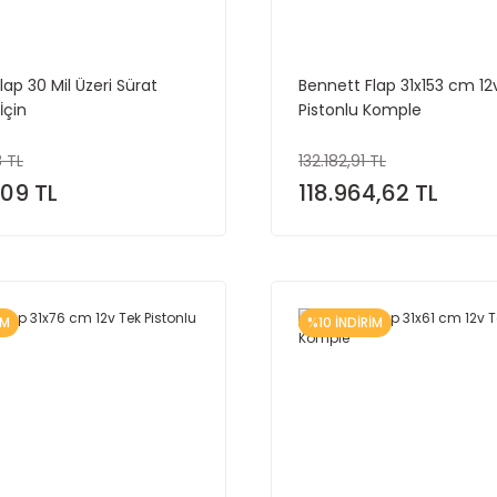
lap 30 Mil Üzeri Sürat
Bennett Flap 31x153 cm 12v
İçin
Pistonlu Komple
 TL
132.182,91 TL
,09 TL
118.964,62 TL
İM
%10 İNDİRİM