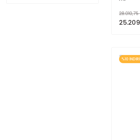
28.010,75
25.209
%10 İNDİR