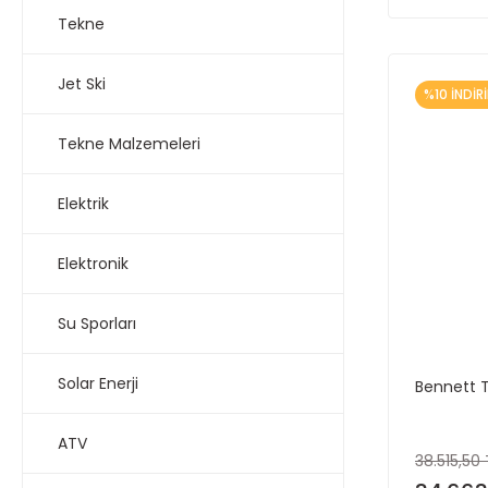
Tekne
Jet Ski
%10 İNDİR
Tekne Malzemeleri
Elektrik
Elektronik
Su Sporları
Solar Enerji
Bennett T
ATV
38.515,50 