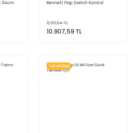
on 34cm
Bennett Flap Switch Kontrol
12.119,54 TL
10.907,59 TL
%10 İNDİRİM