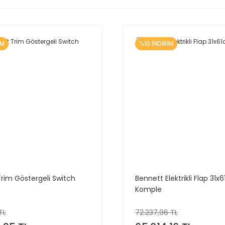
İM
%10 İNDİRİM
rim Göstergeli Switch
Bennett Elektrikli Flap 31x
Komple
TL
72.237,96 TL