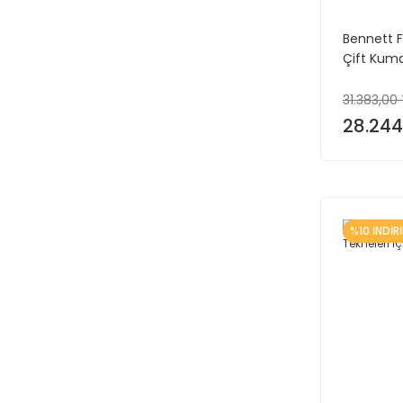
Bennett F
Çift Kum
31.383,00 
28.244
%10 İNDİR