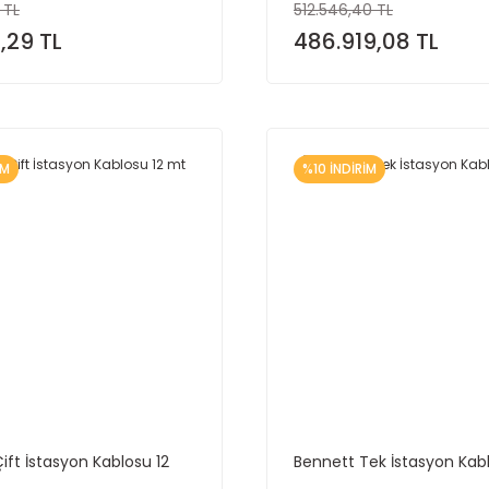
 TL
512.546,40 TL
,29 TL
486.919,08 TL
İM
%10 İNDİRİM
ift İstasyon Kablosu 12
Bennett Tek İstasyon Kab