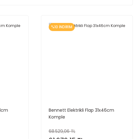
%10 İNDİRİM
61cm
Bennett Elektrikli Flap 31x46cm
Komple
68.529,06 TL