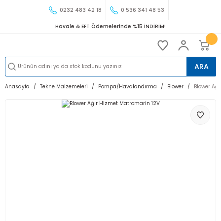
0232 483 42 18
0 536 341 48 53
Havale & EFT Ödemelerinde %15 İNDİRİM!
ARA
Anasayfa
Tekne Malzemeleri
Pompa/Havalandırma
Blower
Blower Ağ