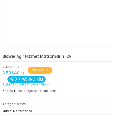
<
Blower Ağır Hizmet Matromarin 12V
7.326,00 TL
%10 İNDİRİM
6.593,40 TL
%10 + %5 İNDİRİM
6.263,73 TL (%5,00 havale indirimi)
684,23 TL den başlayan taksitlerle!!
Kategori
Blower
Marka
Matromarine