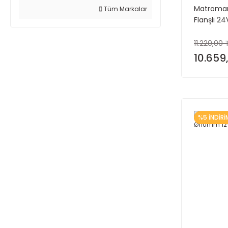
Matromar
Tüm Markalar
Flanşlı 2
11.220,00 
10.659
%5 İNDİRİ