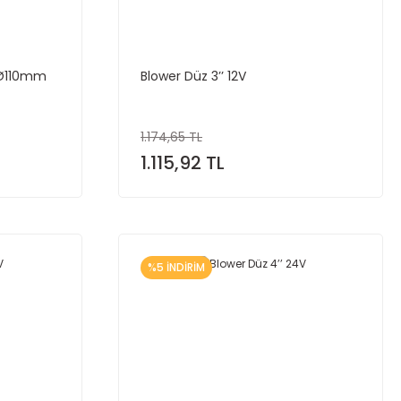
 Ø110mm
Blower Düz 3’’ 12V
1.174,65 TL
1.115,92 TL
%5 İNDİRİM