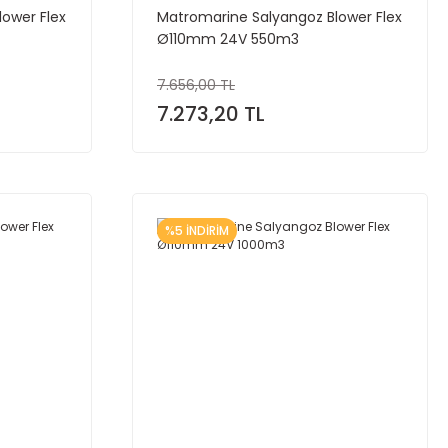
ower Flex
Matromarine Salyangoz Blower Flex
Ø110mm 24V 550m3
7.656,00 TL
7.273,20 TL
%5 İNDİRİM