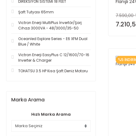
Flanşlı 2
DİREKSİYON SİSTEMİ 18 FEET
Şaft Tutyası 65mm
7.590,00 
Victron Enerji MultiPlus İnvertör/Şarj
7.210,5
Cihazı 3000VA - 48/3000/35-50
Oceanled Explore Series - E6 XFM Dual
Blue / White
Victron Enerji EasyPlus C 12/1600/70-16
%5 İNDİRİ
Inverter & Charger
TOHATSU 3.5 HP Kısa Şaft Deniz Motoru
Marka Arama
Hızlı Marka Arama