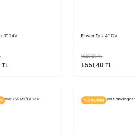
z 3’’ 24V
Blower Düz 4’’ 12V
L
1.633,05 TL
2 TL
1.551,40 TL
İM
%10 İNDİRİM