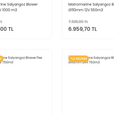
ine Salyangoz Blower
Matromarine Salyangoz Bl
4V 1000 m3
Ø110mm 12V 550m3
TL
7.326,00 TL
,00 TL
6.959,70 TL
M
%5 İNDİRİM