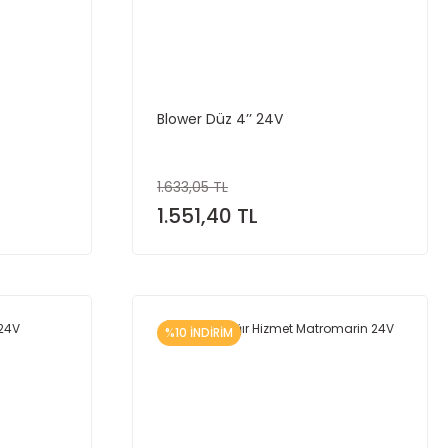
Blower Düz 4’’ 24V
1.633,05 TL
1.551,40 TL
%10 İNDİRİM