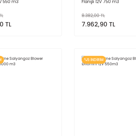
4V 550 m3
Flanşlı 12V 750 m3
TL
8.382,00 TL
0 TL
7.962,90 TL
M
%5 İNDİRİM