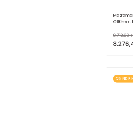
Matromari
Ø110mm 
8.712,00 T
8.276,
%5 İNDİRİ