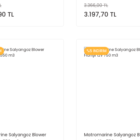
L
3.366,00 TL
90 TL
3.197,70 TL
M
%5 İNDİRİM
ine Salyangoz Blower
Matromarine Salyangoz B