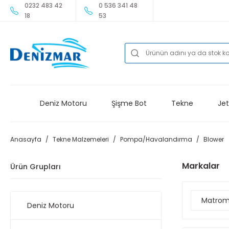
0232 483 42
0 536 341 48
18
53
Deniz Motoru
Şişme Bot
Tekne
Jet
Anasayfa
Tekne Malzemeleri
Pompa/Havalandırma
Blower
Markalar
Ürün Grupları
Matrom
Deniz Motoru