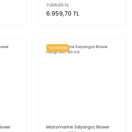
7.326,00 TL
6.959,70 TL
%5 İNDİRİM
lower
Matromarine Salyangoz Blower