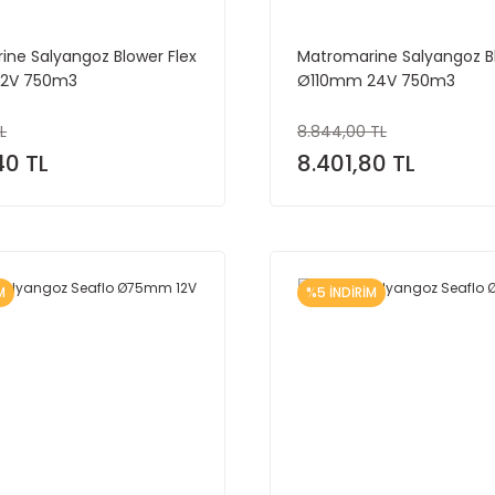
ne Salyangoz Blower Flex
Matromarine Salyangoz Bl
12V 750m3
Ø110mm 24V 750m3
L
8.844,00 TL
40 TL
8.401,80 TL
M
%5 İNDİRİM