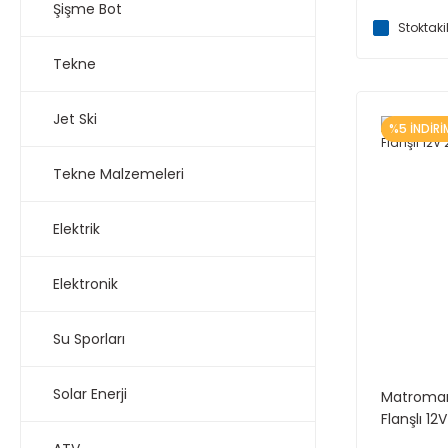
Şişme Bot
Stoktaki
Tekne
Jet Ski
%5 İNDİRİ
Tekne Malzemeleri
Elektrik
Elektronik
Su Sporları
Solar Enerji
Matromar
Flanşlı 1