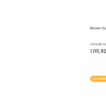
Blower Dü
1.174,65 T
1.115,9
%10 İNDİR