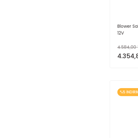
Blower S
12V
4.584,00 
4.354,
%5 İNDİRİ