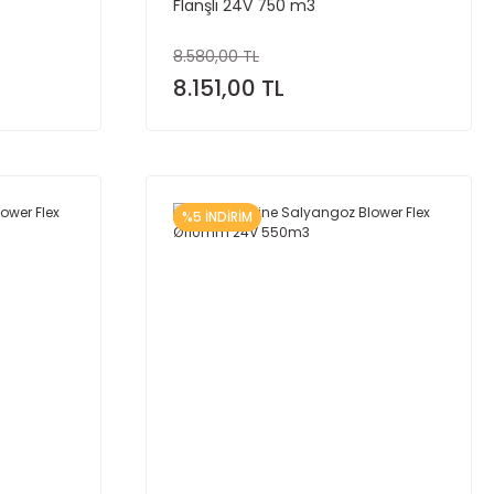
Flanşlı 24V 750 m3
8.580,00 TL
8.151,00 TL
%5 İNDİRİM