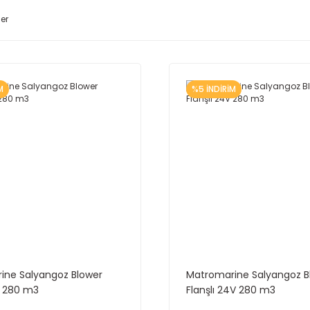
ler
M
%5 İNDİRİM
ine Salyangoz Blower
Matromarine Salyangoz B
2V 280 m3
Flanşlı 24V 280 m3