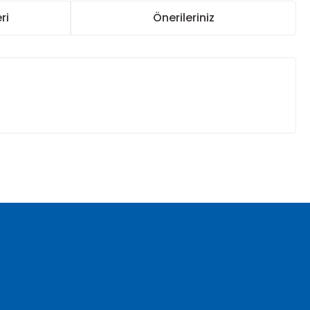
ri
Önerileriniz
za iletebilirsiniz.