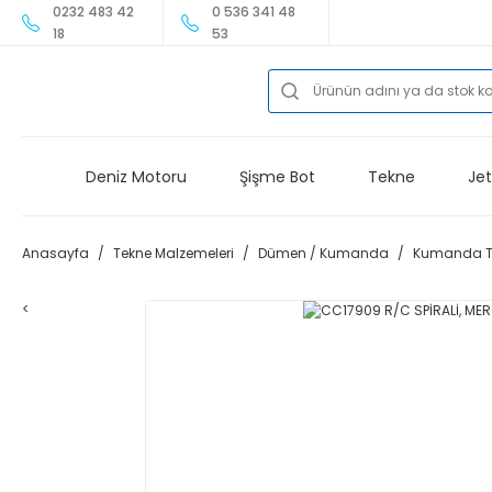
0232 483 42
0 536 341 48
18
53
Deniz Motoru
Şişme Bot
Tekne
Jet
Anasayfa
Tekne Malzemeleri
Dümen / Kumanda
Kumanda Te
<