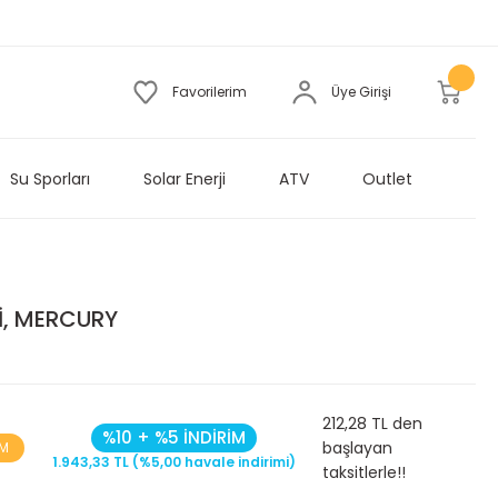
Favorilerim
Üye Girişi
Su Sporları
Solar Enerji
ATV
Outlet
İ, MERCURY
212,28 TL den
%10 + %5 İNDİRİM
başlayan
İM
1.943,33 TL (%5,00 havale indirimi)
taksitlerle!!