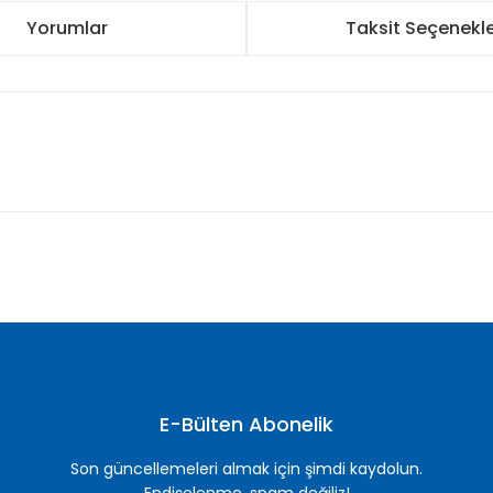
Yorumlar
Taksit Seçenekle
nularda yetersiz gördüğünüz noktaları öneri formunu kullanarak tarafımı
Bu ürüne ilk yorumu siz yapın!
Yorum Yaz
E-Bülten Abonelik
Son güncellemeleri almak için şimdi kaydolun.