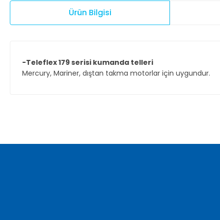
Ürün Bilgisi
-Teleflex 179 serisi kumanda telleri
Mercury, Mariner, dıştan takma motorlar için uygundur.
Bu ürünün fiyat bilgisi, resim, ürün açıklamalarında ve diğer ko
Görüş ve önerileriniz için teşekkür ederiz.
Ürün resmi kalitesiz, bozuk veya görüntülenemiyor.
Ürün açıklamasında eksik bilgiler bulunuyor.
Ürün bilgilerinde hatalar bulunuyor.
Ürün fiyatı diğer sitelerden daha pahalı.
Bu ürüne benzer farklı alternatifler olmalı.