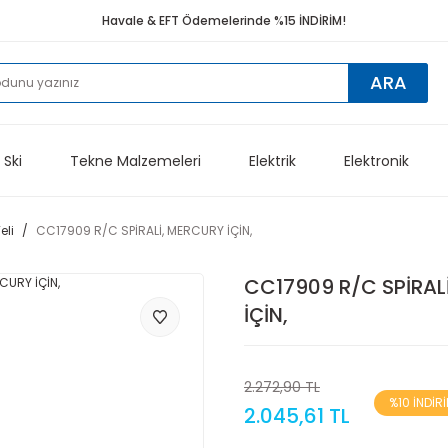
Havale & EFT Ödemelerinde %15 İNDİRİM!
ARA
 Ski
Tekne Malzemeleri
Elektrik
Elektronik
li
CC17909 R/C SPİRALİ, MERCURY İÇİN,
CC17909 R/C SPİRAL
İÇİN,
2.272,90 TL
%10 İNDİR
2.045,61 TL