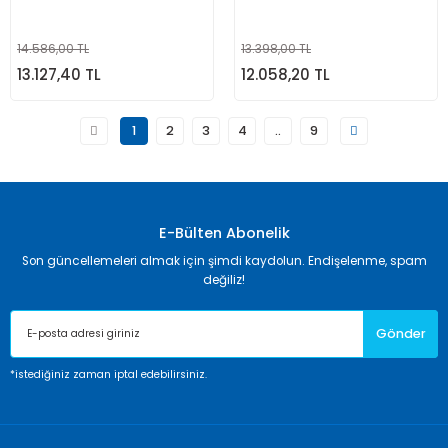
14.586,00 TL
13.398,00 TL
13.127,40 TL
12.058,20 TL
1
2
3
4
..
9
E-Bülten Abonelik
Son güncellemeleri almak için şimdi kaydolun. Endişelenme, spam
değiliz!
Gönder
*istediğiniz zaman iptal edebilirsiniz.