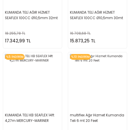
KUMANDA TELİ AĞIR HİZMET
KUMANDA TELİ AĞIR HİZMET
SEAFLEX 100CC Ø10,5mm 32mt
SEAFLEX 100CC Ø10,5mm 30mt
18.255,78 TL
16.708,68 TL
17.342,99 TL
15.873,25 TL
%5 İNDİRİM
%10 İNDİRİM
KUMANDA TELİ KB SEAFLEX 14ft
multiflex Ağır Hizmet Kumanda
4,27m MERCURY-MARINER
Teli 6 mt 20 Feet