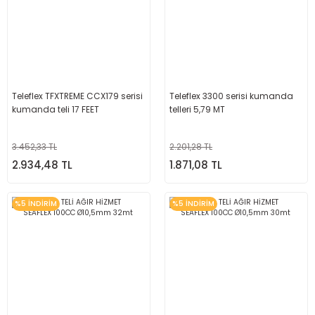
Teleflex TFXTREME CCX179 serisi
Teleflex 3300 serisi kumanda
kumanda teli 17 FEET
telleri 5,79 MT
3.452,33 TL
2.201,28 TL
2.934,48 TL
1.871,08 TL
%5 İNDİRİM
%5 İNDİRİM