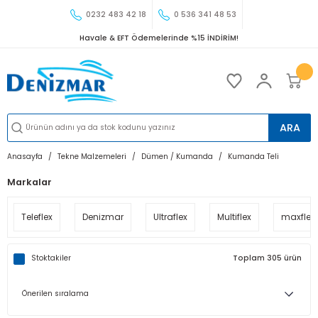
0232 483 42 18
0 536 341 48 53
Havale & EFT Ödemelerinde %15 İNDİRİM!
ARA
Anasayfa
Tekne Malzemeleri
Dümen / Kumanda
Kumanda Teli
Markalar
Teleflex
Denizmar
Ultraflex
Multiflex
maxflex
Stoktakiler
Toplam 305 ürün