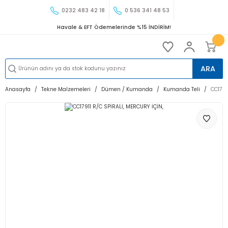
0232 483 42 18
0 536 341 48 53
Havale & EFT Ödemelerinde %15 İNDİRİM!
ARA
Anasayfa
Tekne Malzemeleri
Dümen / Kumanda
Kumanda Teli
CC1791