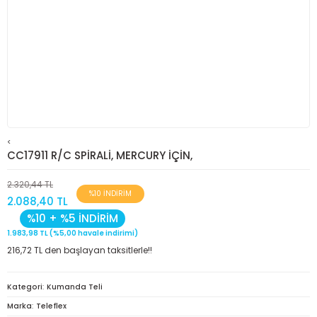
<
CC17911 R/C SPİRALİ, MERCURY İÇİN,
2.320,44 TL
%10 İNDİRİM
2.088,40 TL
%10 + %5 İNDİRİM
1.983,98 TL (%5,00 havale indirimi)
216,72 TL den başlayan taksitlerle!!
Kategori
Kumanda Teli
Marka
Teleflex