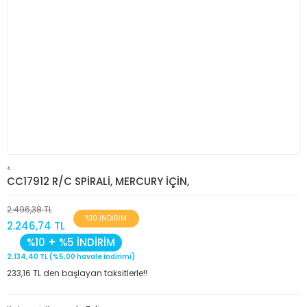
<
CC17912 R/C SPİRALİ, MERCURY İÇİN,
2.496,38 TL
%10 İNDİRİM
2.246,74 TL
%10 + %5 İNDİRİM
2.134,40 TL (%5,00 havale indirimi)
233,16 TL den başlayan taksitlerle!!