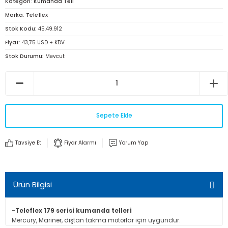
Kategori
Kumanda Teli
Marka
Teleflex
Stok Kodu
45.49.912
Fiyat
43,75 USD + KDV
Stok Durumu
Mevcut
Sepete Ekle
Tavsiye Et
Fiyar Alarmı
Yorum Yap
Ürün Bilgisi
-Teleflex 179 serisi kumanda telleri
Mercury, Mariner, dıştan takma motorlar için uygundur.