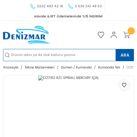
0232 483 42 18
0 536 341 48 53
Havale & EFT Ödemelerinde %15 İNDİRİM!
ARA
Anasayfa
Tekne Malzemeleri
Dümen / Kumanda
Kumanda Teli
CC1791