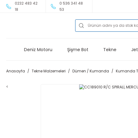
0232 483 42
0 536 341 48
18
53
Deniz Motoru
Şişme Bot
Tekne
Jet
Anasayfa
Tekne Malzemeleri
Dümen / Kumanda
Kumanda Te
<