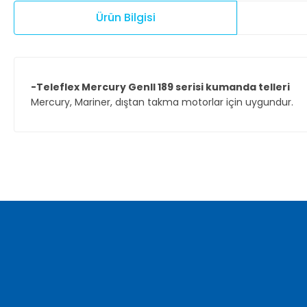
Ürün Bilgisi
-Teleflex Mercury GenII 189 serisi kumanda telleri
Mercury, Mariner, dıştan takma motorlar için uygundur.
Bu ürünün fiyat bilgisi, resim, ürün açıklamalarında ve diğer ko
Görüş ve önerileriniz için teşekkür ederiz.
Ürün resmi kalitesiz, bozuk veya görüntülenemiyor.
Ürün açıklamasında eksik bilgiler bulunuyor.
Ürün bilgilerinde hatalar bulunuyor.
Ürün fiyatı diğer sitelerden daha pahalı.
Bu ürüne benzer farklı alternatifler olmalı.