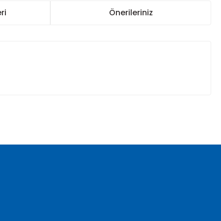
ri
Önerileriniz
za iletebilirsiniz.