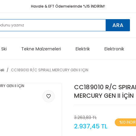
Havale & EFT Ödemelerinde %15 İNDİRİM!
ARA
 Ski
Tekne Malzemeleri
Elektrik
Elektronik
li
CC189010 R/C SPIRALİ, MERCURY GEN II İÇİN
CC189010 R/C SPIRAL
MERCURY GEN II İÇİN
3.263,83 TL
%10 İNDİR
2.937,45 TL