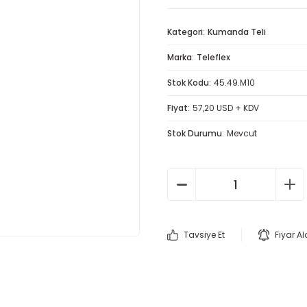
Kategori
Kumanda Teli
Marka
Teleflex
Stok Kodu
45.49.M10
Fiyat
57,20 USD + KDV
Stok Durumu
Mevcut
Tavsiye Et
Fiyar A