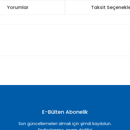
Yorumlar
Taksit Seçenekle
nularda yetersiz gördüğünüz noktaları öneri formunu kullanarak tarafımı
Bu ürüne ilk yorumu siz yapın!
Yorum Yaz
E-Bülten Abonelik
Son güncellemeleri almak için şimdi kaydolun.