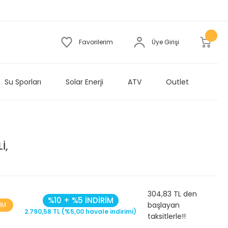
Favorilerim
Üye Girişi
Su Sporları
Solar Enerji
ATV
Outlet
İ,
304,83 TL den
%10 + %5 İNDİRİM
başlayan
İM
2.790,58 TL (%5,00 havale indirimi)
taksitlerle!!