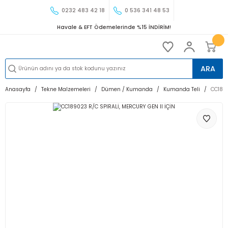
0232 483 42 18
0 536 341 48 53
Havale & EFT Ödemelerinde %15 İNDİRİM!
ARA
Anasayfa
Tekne Malzemeleri
Dümen / Kumanda
Kumanda Teli
CC1890