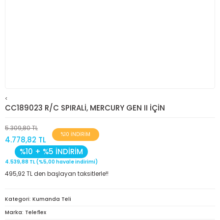
<
CC189023 R/C SPIRALİ, MERCURY GEN II İÇİN
5.309,80 TL
%10 İNDİRİM
4.778,82 TL
%10 + %5 İNDİRİM
4.539,88 TL (%5,00 havale indirimi)
495,92 TL den başlayan taksitlerle!!
Kategori
Kumanda Teli
Marka
Teleflex