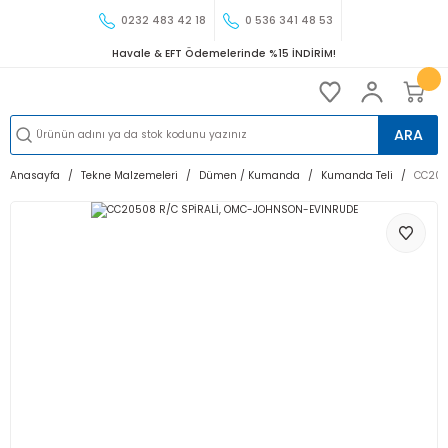
0232 483 42 18
0 536 341 48 53
Havale & EFT Ödemelerinde %15 İNDİRİM!
ARA
Anasayfa
Tekne Malzemeleri
Dümen / Kumanda
Kumanda Teli
CC205