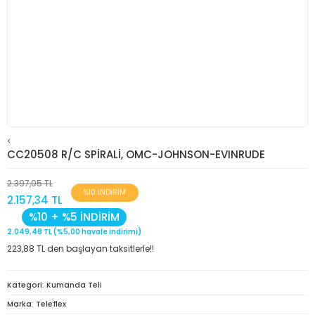
<
CC20508 R/C SPİRALİ, OMC-JOHNSON-EVINRUDE
2.397,05 TL
%10 İNDİRİM
2.157,34 TL
%10 + %5 İNDİRİM
2.049,48 TL (%5,00 havale indirimi)
223,88 TL den başlayan taksitlerle!!
Kategori
Kumanda Teli
Marka
Teleflex