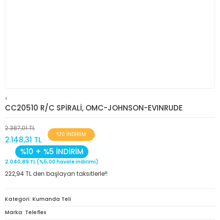
<
CC20510 R/C SPİRALİ, OMC-JOHNSON-EVINRUDE
2.387,01 TL
%10 İNDİRİM
2.148,31 TL
%10 + %5 İNDİRİM
2.040,89 TL (%5,00 havale indirimi)
222,94 TL den başlayan taksitlerle!!
Kategori
Kumanda Teli
Marka
Teleflex