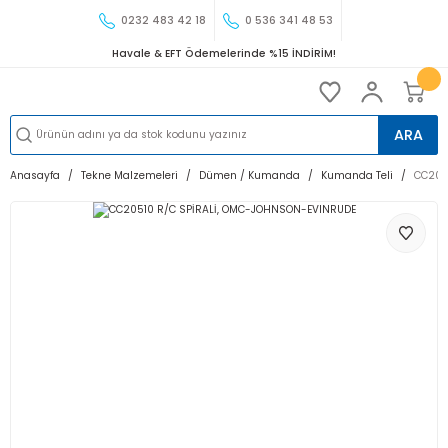
0232 483 42 18
0 536 341 48 53
Havale & EFT Ödemelerinde %15 İNDİRİM!
ARA
Anasayfa
Tekne Malzemeleri
Dümen / Kumanda
Kumanda Teli
CC205