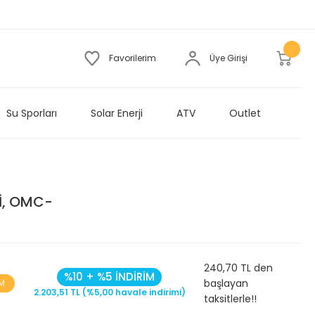
Favorilerim
Üye Girişi
Su Sporları
Solar Enerji
ATV
Outlet
İ, OMC-
240,70 TL den
%10 + %5 İNDİRİM
başlayan
İM
2.203,51 TL (%5,00 havale indirimi)
taksitlerle!!