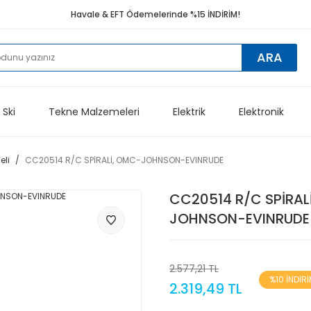
Havale & EFT Ödemelerinde %15 İNDİRİM!
ARA
 Ski
Tekne Malzemeleri
Elektrik
Elektronik
li
CC20514 R/C SPİRALİ, OMC-JOHNSON-EVINRUDE
CC20514 R/C SPİRAL
JOHNSON-EVINRUDE
2.577,21 TL
%10 İNDİR
2.319,49 TL