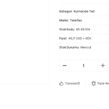
Kategori
Kumanda Teli
Marka
Teleflex
Stok Kodu
45.49.514
Fiyat
45,17 USD + KDV
Stok Durumu
Mevcut
Tavsiye Et
Fiyar A