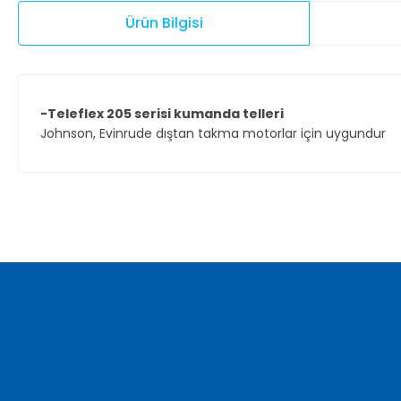
Ürün Bilgisi
-Teleflex 205 serisi kumanda telleri
Johnson, Evinrude dıştan takma motorlar için uygundur
Bu ürünün fiyat bilgisi, resim, ürün açıklamalarında ve diğer ko
Görüş ve önerileriniz için teşekkür ederiz.
Ürün resmi kalitesiz, bozuk veya görüntülenemiyor.
Ürün açıklamasında eksik bilgiler bulunuyor.
Ürün bilgilerinde hatalar bulunuyor.
Ürün fiyatı diğer sitelerden daha pahalı.
Bu ürüne benzer farklı alternatifler olmalı.