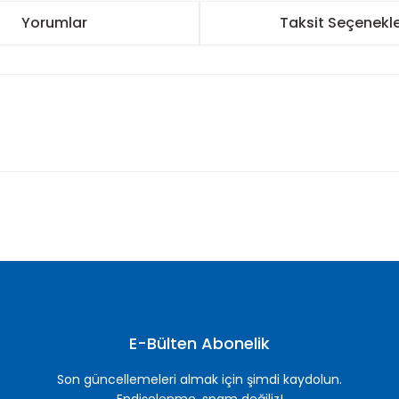
Yorumlar
Taksit Seçenekle
nularda yetersiz gördüğünüz noktaları öneri formunu kullanarak tarafımı
Bu ürüne ilk yorumu siz yapın!
Yorum Yaz
E-Bülten Abonelik
Son güncellemeleri almak için şimdi kaydolun.