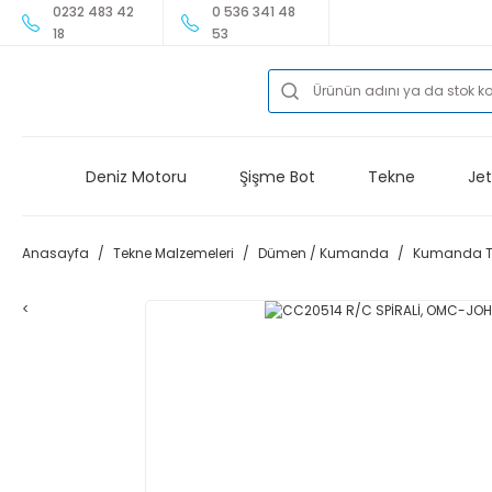
0232 483 42
0 536 341 48
18
53
Deniz Motoru
Şişme Bot
Tekne
Jet
Anasayfa
Tekne Malzemeleri
Dümen / Kumanda
Kumanda Te
<