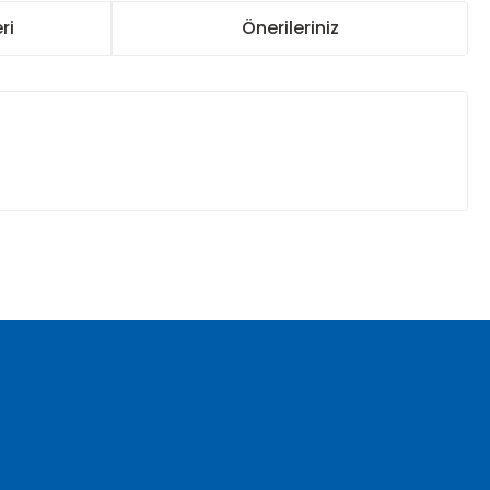
ri
Önerileriniz
za iletebilirsiniz.