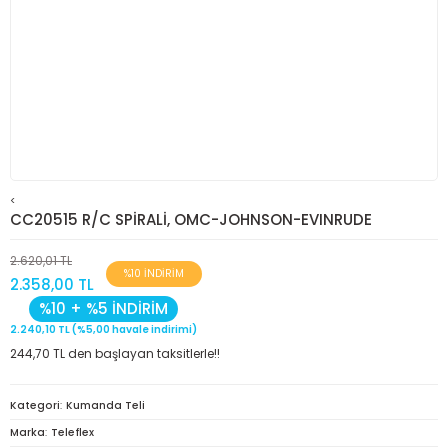
<
CC20515 R/C SPİRALİ, OMC-JOHNSON-EVINRUDE
2.620,01 TL
%10 İNDİRİM
2.358,00 TL
%10 + %5 İNDİRİM
2.240,10 TL (%5,00 havale indirimi)
244,70 TL den başlayan taksitlerle!!
Kategori
Kumanda Teli
Marka
Teleflex