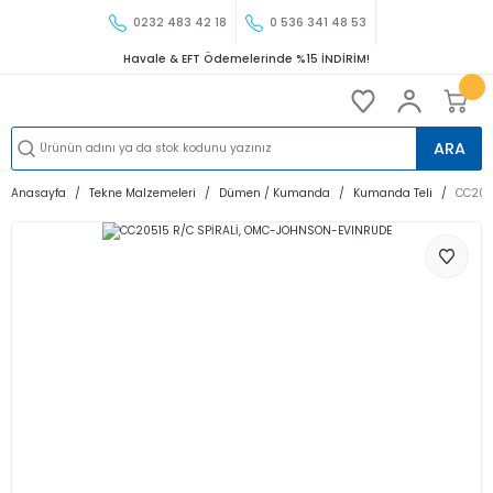
0232 483 42 18
0 536 341 48 53
Havale & EFT Ödemelerinde %15 İNDİRİM!
ARA
Anasayfa
Tekne Malzemeleri
Dümen / Kumanda
Kumanda Teli
CC205