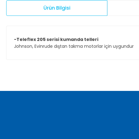
Ürün Bilgisi
-Teleflex 205 serisi kumanda telleri
Johnson, Evinrude dıştan takma motorlar için uygundur
Bu ürünün fiyat bilgisi, resim, ürün açıklamalarında ve diğer ko
Görüş ve önerileriniz için teşekkür ederiz.
Ürün resmi kalitesiz, bozuk veya görüntülenemiyor.
Ürün açıklamasında eksik bilgiler bulunuyor.
Ürün bilgilerinde hatalar bulunuyor.
Ürün fiyatı diğer sitelerden daha pahalı.
Bu ürüne benzer farklı alternatifler olmalı.