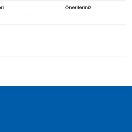
ri
Önerileriniz
za iletebilirsiniz.