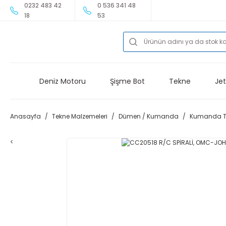
0232 483 42
0 536 341 48
18
53
Deniz Motoru
Şişme Bot
Tekne
Jet
Anasayfa
Tekne Malzemeleri
Dümen / Kumanda
Kumanda Te
<