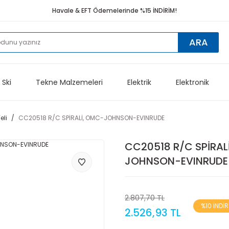
Havale & EFT Ödemelerinde %15 İNDİRİM!
ARA
 Ski
Tekne Malzemeleri
Elektrik
Elektronik
li
CC20518 R/C SPİRALİ, OMC-JOHNSON-EVINRUDE
CC20518 R/C SPİRAL
JOHNSON-EVINRUDE
2.807,70 TL
%10 İNDİR
2.526,93 TL