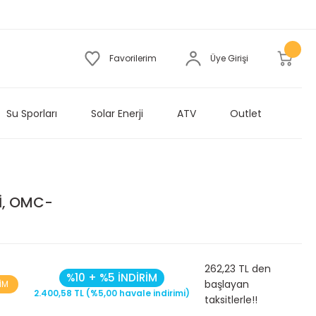
Favorilerim
Üye Girişi
Su Sporları
Solar Enerji
ATV
Outlet
İ, OMC-
262,23 TL den
%10 + %5 İNDİRİM
başlayan
İM
2.400,58 TL (%5,00 havale indirimi)
taksitlerle!!