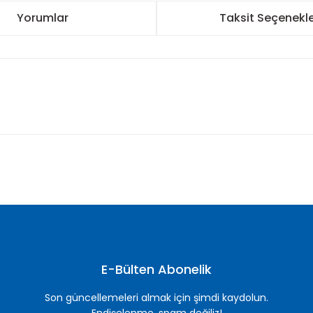
Yorumlar
Taksit Seçenekle
nularda yetersiz gördüğünüz noktaları öneri formunu kullanarak tarafımı
Bu ürüne ilk yorumu siz yapın!
Yorum Yaz
E-Bülten Abonelik
Son güncellemeleri almak için şimdi kaydolun.