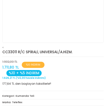
<
CC33011 R/C SPİRALİ, UNIVERSAL/A.HİZM.
1.902,00 TL
%10 İNDİRİM
1.711,80 TL
%10 + %5 İNDİRİM
1.626,21 TL (%5,00 havale indirimi)
177,64 TL den başlayan taksitlerle!!
Kategori
Kumanda Teli
Marka
Teleflex