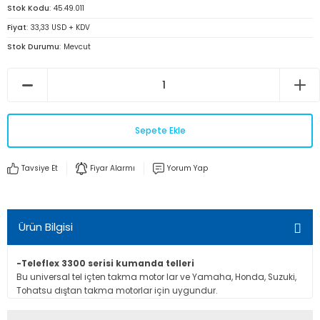
Stok Kodu
45.49.011
Fiyat
33,33 USD + KDV
Stok Durumu
Mevcut
Sepete Ekle
Tavsiye Et
Fiyar Alarmı
Yorum Yap
Ürün Bilgisi
-Teleflex 3300 serisi kumanda telleri
Bu universal tel içten takma motor lar ve Yamaha, Honda, Suzuki,
Tohatsu dıştan takma motorlar için uygundur.