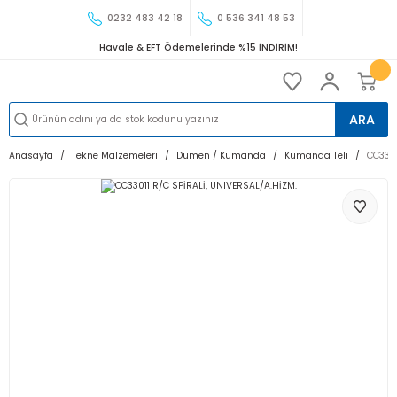
0232 483 42 18
0 536 341 48 53
Havale & EFT Ödemelerinde %15 İNDİRİM!
ARA
Anasayfa
Tekne Malzemeleri
Dümen / Kumanda
Kumanda Teli
CC3301