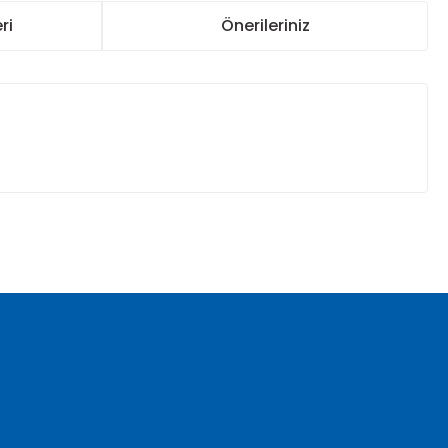
ri
Önerileriniz
za iletebilirsiniz.