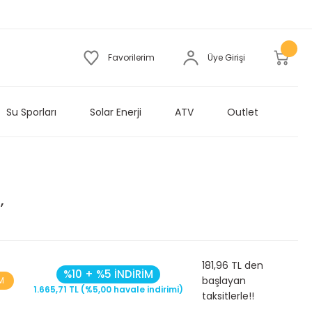
Favorilerim
Üye Girişi
Su Sporları
Solar Enerji
ATV
Outlet
,
181,96 TL den
%10 + %5 İNDİRİM
başlayan
M
1.665,71 TL (%5,00 havale indirimi)
taksitlerle!!