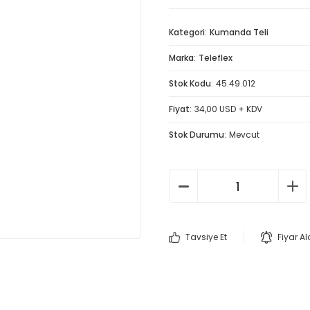
Kategori
Kumanda Teli
Marka
Teleflex
Stok Kodu
45.49.012
Fiyat
34,00 USD + KDV
Stok Durumu
Mevcut
Tavsiye Et
Fiyar A