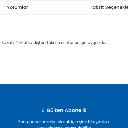
Yorumlar
Taksit Seçenekle
 Suzuki, Tohatsu dıştan takma motorlar için uygundur.
nularda yetersiz gördüğünüz noktaları öneri formunu kullanarak tarafımı
Bu ürüne ilk yorumu siz yapın!
Yorum Yaz
E-Bülten Abonelik
Son güncellemeleri almak için şimdi kaydolun.