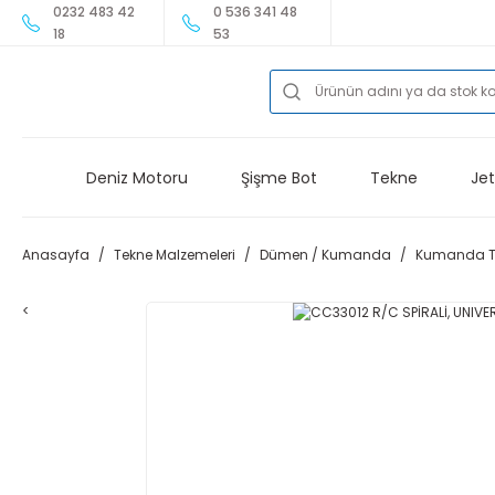
0232 483 42
0 536 341 48
18
53
Deniz Motoru
Şişme Bot
Tekne
Jet
Anasayfa
Tekne Malzemeleri
Dümen / Kumanda
Kumanda Te
<