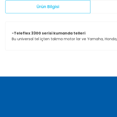
Ürün Bilgisi
-Teleflex 3300 serisi kumanda telleri
Bu universal tel içten takma motor lar ve Yamaha, Honda,
Bu ürünün fiyat bilgisi, resim, ürün açıklamalarında ve diğer ko
Görüş ve önerileriniz için teşekkür ederiz.
Ürün resmi kalitesiz, bozuk veya görüntülenemiyor.
Ürün açıklamasında eksik bilgiler bulunuyor.
Ürün bilgilerinde hatalar bulunuyor.
Ürün fiyatı diğer sitelerden daha pahalı.
Bu ürüne benzer farklı alternatifler olmalı.