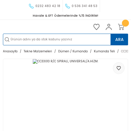
0232 483 42 18
0 536 341 48 53
Havale & EFT Ödemelerinde %15 İNDİRİM!
ARA
Anasayfa
Tekne Malzemeleri
Dümen / Kumanda
Kumanda Teli
CC3301