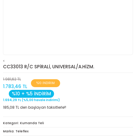
<
CC33013 R/C SPİRALİ, UNIVERSAL/A.HİZM.
1.981,62 TL
%10 İNDİRİM
1.783,46 TL
%10 + %5 İNDİRİM
1.694,29 TL (%5,00 havale indirimi)
185,08 TL den başlayan taksitlerle!!
Kategori
Kumanda Teli
Marka
Teleflex