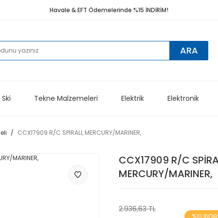
Havale & EFT Ödemelerinde %15 İNDİRİM!
ARA
 Ski
Tekne Malzemeleri
Elektrik
Elektronik
li
CCX17909 R/C SPİRALİ, MERCURY/MARINER,
CCX17909 R/C SPİRAL
MERCURY/MARINER,
2.936,63 TL
%10 İNDİ