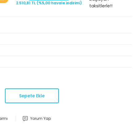
2.510,81 TL (%5,00 havale indirimi)
taksitlerle!!
Sepete Ekle
larmı
Yorum Yap