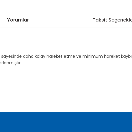
Yorumlar
Taksit Seçenekle
mı sayesinde daha kolay hareket etme ve minimum hareket kaybı 
rlanmıştır.
nularda yetersiz gördüğünüz noktaları öneri formunu kullanarak tarafımı
Bu ürüne ilk yorumu siz yapın!
Yorum Yaz