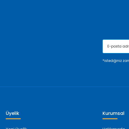
Ürün bilgilerinde hatalar bulunuyor.
Ürün fiyatı diğer sitelerden daha pahalı.
Bu ürüne benzer farklı alternatifler olmalı.
*istediğiniz zam
Üyelik
Kurumsal