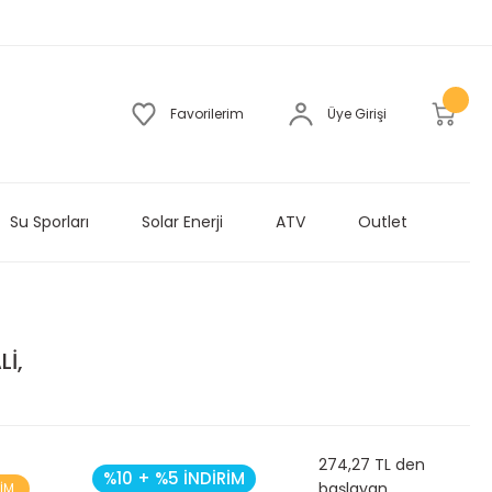
Favorilerim
Üye Girişi
Su Sporları
Solar Enerji
ATV
Outlet
İ,
274,27 TL den
%10 + %5 İNDİRİM
başlayan
RİM