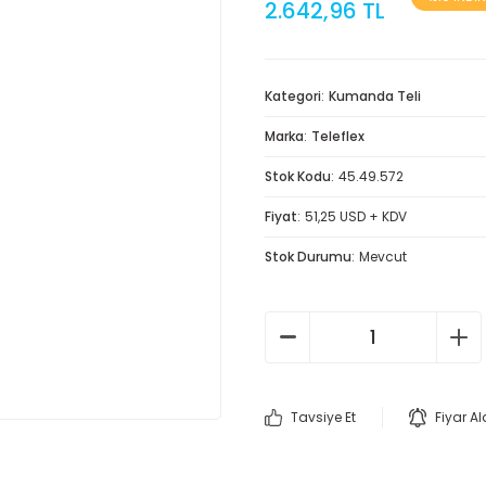
2.642,96 TL
Kategori
Kumanda Teli
Marka
Teleflex
Stok Kodu
45.49.572
Fiyat
51,25 USD + KDV
Stok Durumu
Mevcut
Tavsiye Et
Fiyar A