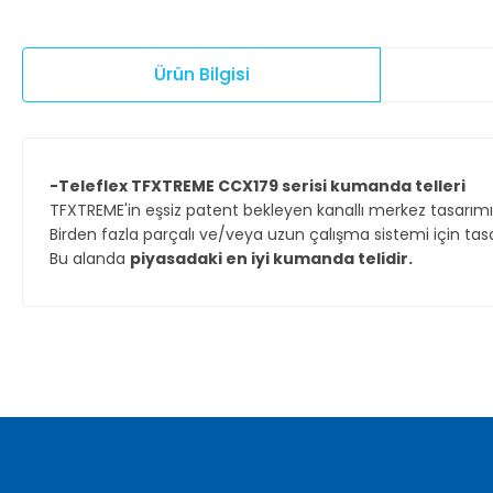
Ürün Bilgisi
-Teleflex TFXTREME CCX179 serisi kumanda telleri
TFXTREME'in eşsiz patent bekleyen kanallı merkez tasarı
Birden fazla parçalı ve/veya uzun çalışma sistemi için tasa
Bu alanda
piyasadaki en iyi kumanda telidir.
Bu ürünün fiyat bilgisi, resim, ürün açıklamalarında ve diğer ko
Görüş ve önerileriniz için teşekkür ederiz.
Ürün resmi kalitesiz, bozuk veya görüntülenemiyor.
Ürün açıklamasında eksik bilgiler bulunuyor.