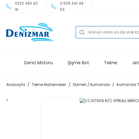
0232 483 42
0 536 341 48
18
53
Deniz Motoru
Şişme Bot
Tekne
Jet
Anasayfa
Tekne Malzemeleri
Dümen / Kumanda
Kumanda Te
<