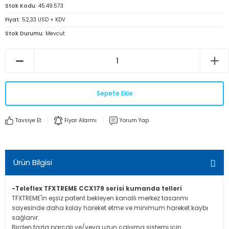
Stok Kodu
45.49.573
Fiyat
52,33 USD + KDV
Stok Durumu
Mevcut
Sepete Ekle
Tavsiye Et
Fiyar Alarmı
Yorum Yap
Ürün Bilgisi
-Teleflex TFXTREME CCX179 serisi kumanda telleri
TFXTREME'in eşsiz patent bekleyen kanallı merkez tasarımı
sayesinde daha kolay hareket etme ve minimum hareket kaybı
sağlanır.
Birden fazla parçalı ve/veya uzun çalışma sistemi için