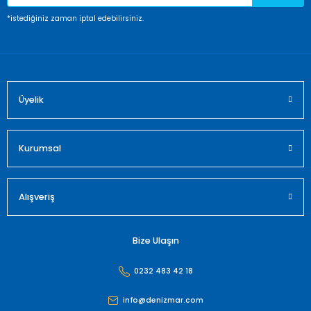
Ürün fiyatı diğer sitelerden daha pahalı.
*istediğiniz zaman iptal edebilirsiniz.
Bu ürüne benzer farklı alternatifler olmalı.
Üyelik
Gönder
Kurumsal
Alışveriş
Bize Ulaşın
0232 483 42 18
info@denizmar.com