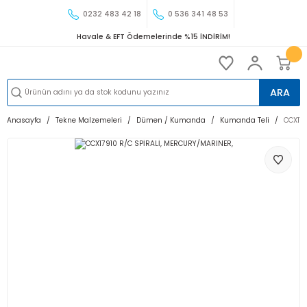
0232 483 42 18
0 536 341 48 53
Havale & EFT Ödemelerinde %15 İNDİRİM!
ARA
Anasayfa
Tekne Malzemeleri
Dümen / Kumanda
Kumanda Teli
CCX179