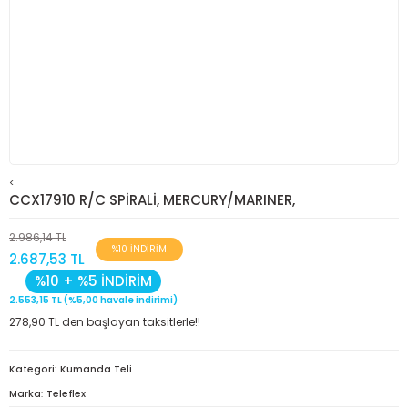
<
CCX17910 R/C SPİRALİ, MERCURY/MARINER,
2.986,14 TL
%10 İNDİRİM
2.687,53 TL
%10 + %5 İNDİRİM
2.553,15 TL (%5,00 havale indirimi)
278,90 TL den başlayan taksitlerle!!
Kategori
Kumanda Teli
Marka
Teleflex