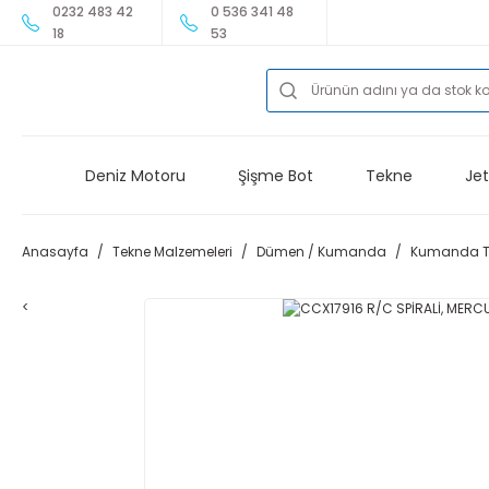
0232 483 42
0 536 341 48
18
53
Deniz Motoru
Şişme Bot
Tekne
Jet
Anasayfa
Tekne Malzemeleri
Dümen / Kumanda
Kumanda Te
<