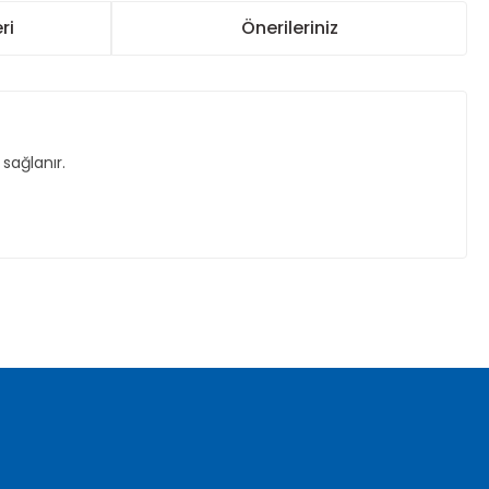
ri
Önerileriniz
sağlanır.
za iletebilirsiniz.