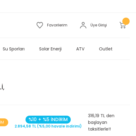
Favorilerim
Üye Girişi
Su Sporları
Solar Enerji
ATV
Outlet
İ,
316,19 TL den
%10 + %5 İNDİRİM
başlayan
RİM
2.894,58 TL (%5,00 havale indirimi)
taksitlerle!!