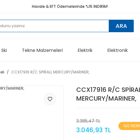
Havale & EFT Ödemelerinde %15 İNDİRİM!
ARA
 Ski
Tekne Malzemeleri
Elektrik
Elektronik
li
CCX17916 R/C SPİRALİ, MERCURY/MARINER,
CCX17916 R/C SPİRAL
MERCURY/MARINER,
3.385,47 TL
%10 İNDİ
3.046,93 TL