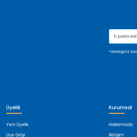
Ürün fiyatı diğer sitelerden daha pahalı.
Bu ürüne benzer farklı alternatifler olmalı.
*istediğiniz zam
Üyelik
Kurumsal
Yeni Üyelik
Hakkımızda
Üye Girişi
İletişim