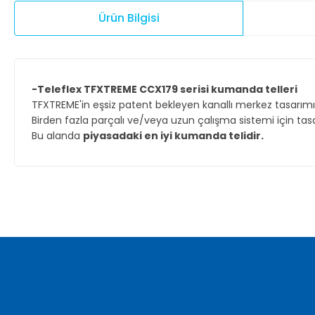
Ürün Bilgisi
-Teleflex TFXTREME CCX179 serisi kumanda telleri
TFXTREME'in eşsiz patent bekleyen kanallı merkez tasarı
Birden fazla parçalı ve/veya uzun çalışma sistemi için tasa
Bu alanda
piyasadaki en iyi kumanda telidir.
Bu ürünün fiyat bilgisi, resim, ürün açıklamalarında ve diğer ko
Görüş ve önerileriniz için teşekkür ederiz.
Ürün resmi kalitesiz, bozuk veya görüntülenemiyor.
Ürün açıklamasında eksik bilgiler bulunuyor.
Ürün bilgilerinde hatalar bulunuyor.