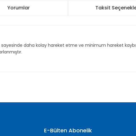
Yorumlar
Taksit Seçenekle
mı sayesinde daha kolay hareket etme ve minimum hareket kaybı 
rlanmıştır.
nularda yetersiz gördüğünüz noktaları öneri formunu kullanarak tarafımı
Bu ürüne ilk yorumu siz yapın!
Yorum Yaz
E-Bülten Abonelik