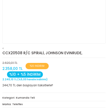
<
CCX20508 R/C SPİRALİ, JOHNSON EVINRUDE,
2.620,01 TL
%10 İNDİRİM
2.358,00 TL
%10 + %5 İNDİRİM
2.240,10 TL (%5,00 havale indirimi)
244,70 TL den başlayan taksitlerle!!
Kategori
Kumanda Teli
Marka
Teleflex