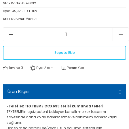
Stok Kodu
45.49.632
Fiyat
45,92 USD + KDV
Stok Durumu
Mevcut
Sepete Ekle
Tavsiye Et
Fiyar Alarmı
Yorum Yap
Ürün Bilgisi
-Teleflex TFXTREME CCX633 serisi kumanda telleri
TFXTREME'in eşsiz patent bekleyen kanallı merkez tasarımı
sayesinde daha kolay hareket etme ve minimum hareket kaybı
sağlanır.
Birden fazla parçalı ve/veya uzun çalışma sistemi için