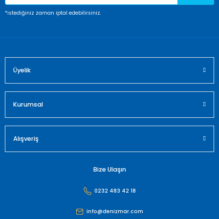
Ürün fiyatı diğer sitelerden daha pahalı.
*istediğiniz zaman iptal edebilirsiniz.
Bu ürüne benzer farklı alternatifler olmalı.
Üyelik
Gönder
Kurumsal
Alışveriş
Bize Ulaşın
0232 483 42 18
info@denizmar.com