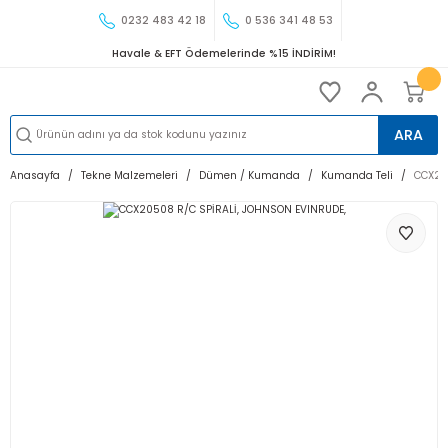
0232 483 42 18
0 536 341 48 53
Havale & EFT Ödemelerinde %15 İNDİRİM!
ARA
Anasayfa
Tekne Malzemeleri
Dümen / Kumanda
Kumanda Teli
CCX20