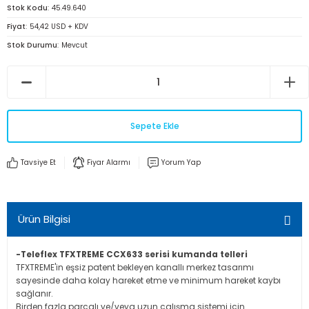
Stok Kodu
45.49.640
Fiyat
54,42 USD + KDV
Stok Durumu
Mevcut
Sepete Ekle
Tavsiye Et
Fiyar Alarmı
Yorum Yap
Ürün Bilgisi
-Teleflex TFXTREME CCX633 serisi kumanda telleri
TFXTREME'in eşsiz patent bekleyen kanallı merkez tasarımı
sayesinde daha kolay hareket etme ve minimum hareket kaybı
sağlanır.
Birden fazla parçalı ve/veya uzun çalışma sistemi için