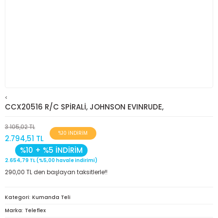
<
CCX20516 R/C SPİRALİ, JOHNSON EVINRUDE,
3.105,02 TL
%10 İNDİRİM
2.794,51 TL
%10 + %5 İNDİRİM
2.654,79 TL (%5,00 havale indirimi)
290,00 TL den başlayan taksitlerle!!
Kategori
Kumanda Teli
Marka
Teleflex