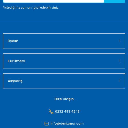
Ürün fiyatı diğer sitelerden daha pahalı.
*istediğiniz zaman iptal edebilirsiniz.
Bu ürüne benzer farklı alternatifler olmalı.
Üyelik
Gönder
Kurumsal
Alışveriş
Bize Ulaşın
0232 483 42 18
info@denizmar.com