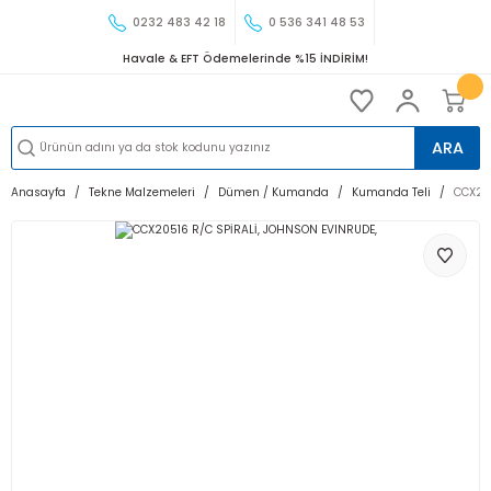
0232 483 42 18
0 536 341 48 53
Havale & EFT Ödemelerinde %15 İNDİRİM!
ARA
Anasayfa
Tekne Malzemeleri
Dümen / Kumanda
Kumanda Teli
CCX20