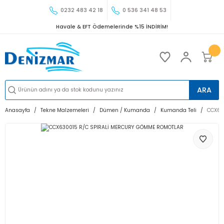
0232 483 42 18
0 536 341 48 53
Havale & EFT Ödemelerinde %15 İNDİRİM!
ARA
Anasayfa
Tekne Malzemeleri
Dümen / Kumanda
Kumanda Teli
CCX63