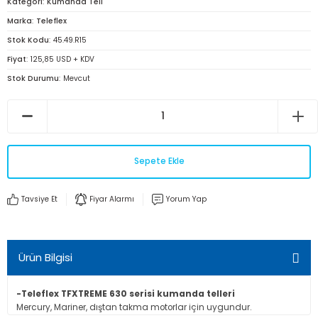
Kategori
Kumanda Teli
Marka
Teleflex
Stok Kodu
45.49.R15
Fiyat
125,85 USD + KDV
Stok Durumu
Mevcut
Sepete Ekle
Tavsiye Et
Fiyar Alarmı
Yorum Yap
Ürün Bilgisi
-Teleflex TFXTREME 630 serisi kumanda telleri
Mercury, Mariner, dıştan takma motorlar için uygundur.