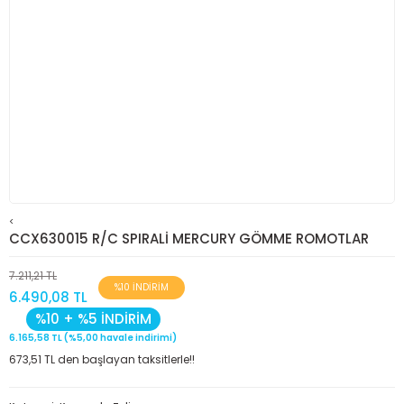
<
CCX630015 R/C SPIRALİ MERCURY GÖMME ROMOTLAR
7.211,21 TL
%10 İNDİRİM
6.490,08 TL
%10 + %5 İNDİRİM
6.165,58 TL (%5,00 havale indirimi)
673,51 TL den başlayan taksitlerle!!