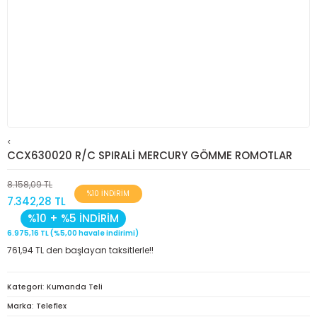
<
CCX630020 R/C SPIRALİ MERCURY GÖMME ROMOTLAR
8.158,09 TL
%10 İNDİRİM
7.342,28 TL
%10 + %5 İNDİRİM
6.975,16 TL (%5,00 havale indirimi)
761,94 TL den başlayan taksitlerle!!
Kategori
Kumanda Teli
Marka
Teleflex