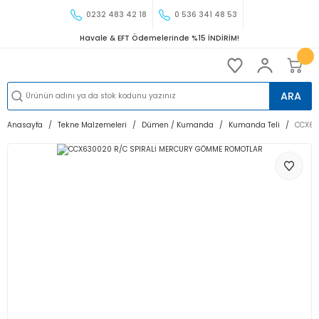
0232 483 42 18
0 536 341 48 53
Havale & EFT Ödemelerinde %15 İNDİRİM!
ARA
Anasayfa
Tekne Malzemeleri
Dümen / Kumanda
Kumanda Teli
CCX63