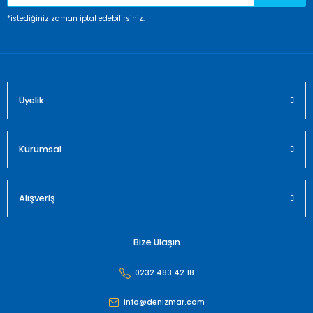
Ürün fiyatı diğer sitelerden daha pahalı.
*istediğiniz zaman iptal edebilirsiniz.
Bu ürüne benzer farklı alternatifler olmalı.
Üyelik
Gönder
Kurumsal
Alışveriş
Bize Ulaşın
0232 483 42 18
info@denizmar.com