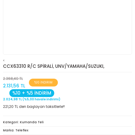
<
CCX63310 R/C SPİRALİ, UNV/YAMAHA/SUZUKI,
2.368,40 TL
%10 İNDİRİM
2.131,56 TL
%10 + %5 İNDİRİM
2.024,98 TL (%5,00 havale indirimi)
221,20 TL den başlayan taksitlerle!!
Kategori
Kumanda Teli
Marka
Teleflex