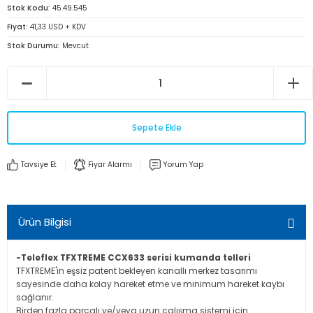
Stok Kodu
45.49.545
Fiyat
41,33 USD + KDV
Stok Durumu
Mevcut
Sepete Ekle
Tavsiye Et
Fiyar Alarmı
Yorum Yap
Ürün Bilgisi
-Teleflex TFXTREME CCX633 serisi kumanda telleri
TFXTREME'in eşsiz patent bekleyen kanallı merkez tasarımı
sayesinde daha kolay hareket etme ve minimum hareket kaybı
sağlanır.
Birden fazla parçalı ve/veya uzun çalışma sistemi için