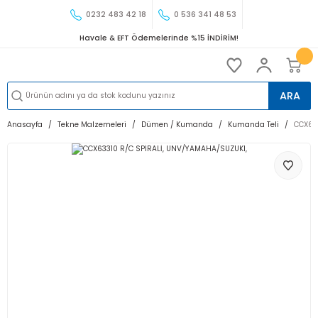
0232 483 42 18
0 536 341 48 53
Havale & EFT Ödemelerinde %15 İNDİRİM!
ARA
Anasayfa
Tekne Malzemeleri
Dümen / Kumanda
Kumanda Teli
CCX63