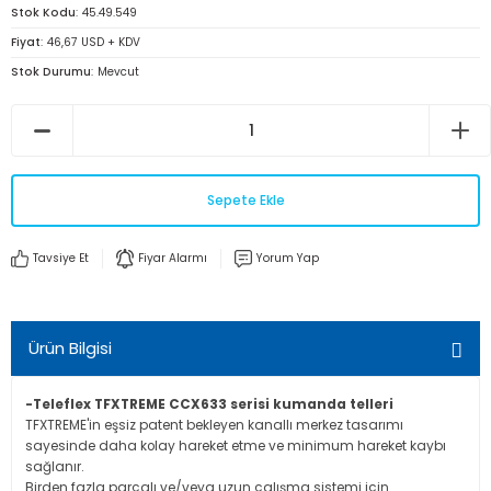
Stok Kodu
45.49.549
Fiyat
46,67 USD + KDV
Stok Durumu
Mevcut
Sepete Ekle
Tavsiye Et
Fiyar Alarmı
Yorum Yap
Ürün Bilgisi
-Teleflex TFXTREME CCX633 serisi kumanda telleri
TFXTREME'in eşsiz patent bekleyen kanallı merkez tasarımı
sayesinde daha kolay hareket etme ve minimum hareket kaybı
sağlanır.
Birden fazla parçalı ve/veya uzun çalışma sistemi için