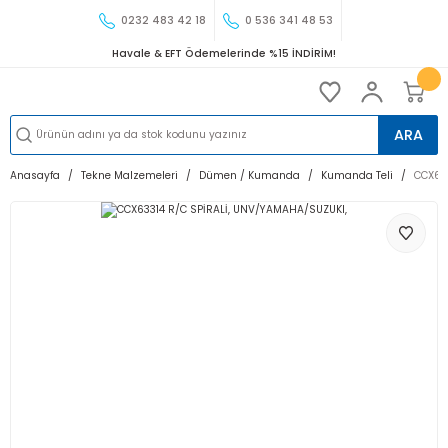
0232 483 42 18
0 536 341 48 53
Havale & EFT Ödemelerinde %15 İNDİRİM!
ARA
Anasayfa
Tekne Malzemeleri
Dümen / Kumanda
Kumanda Teli
CCX63