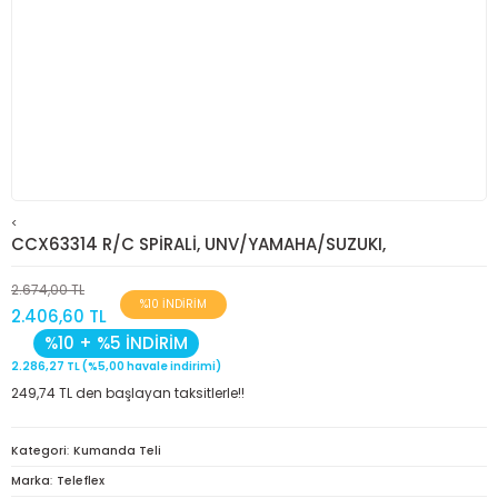
<
CCX63314 R/C SPİRALİ, UNV/YAMAHA/SUZUKI,
2.674,00 TL
%10 İNDİRİM
2.406,60 TL
%10 + %5 İNDİRİM
2.286,27 TL (%5,00 havale indirimi)
249,74 TL den başlayan taksitlerle!!
Kategori
Kumanda Teli
Marka
Teleflex