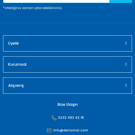
Ürün fiyatı diğer sitelerden daha pahalı.
*istediğiniz zaman iptal edebilirsiniz.
Bu ürüne benzer farklı alternatifler olmalı.
Üyelik
Gönder
Kurumsal
Alışveriş
Bize Ulaşın
0232 483 42 18
info@denizmar.com