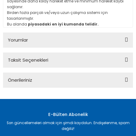
sayesinde daha kolay hareket etme ve minimum hareket kaybı
sağlanır.
Birden fazla parçalı ve/veya uzun çalışma sistemi için
tasarlanmıştır.
Bu alanda
piyasadaki en iyi kumanda telidir.
Yorumlar
Taksit Seçenekleri
Bu ürüne ilk yorumu siz yapın!
Önerileriniz
Yorum Yaz
Bu ürünün fiyat bilgisi, resim, ürün açıklamalarında ve diğer
konularda yetersiz gördüğünüz noktaları öneri formunu
kullanarak tarafımıza iletebilirsiniz.
Görüş ve önerileriniz için teşekkür ederiz.
E-Bülten Abonelik
Son güncellemeleri almak için şimdi kaydolun. Endişelenme, spam
Ürün resmi kalitesiz, bozuk veya görüntülenemiyor.
değiliz!