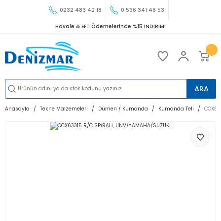
0232 483 42 18
0 536 341 48 53
Havale & EFT Ödemelerinde %15 İNDİRİM!
ARA
Anasayfa
Tekne Malzemeleri
Dümen / Kumanda
Kumanda Teli
CCX63