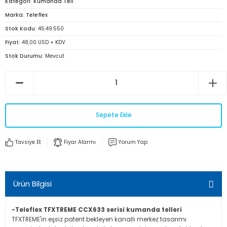
Kategori
Kumanda Teli
Marka
Teleflex
Stok Kodu
45.49.550
Fiyat
48,00 USD + KDV
Stok Durumu
Mevcut
Sepete Ekle
Tavsiye Et
Fiyar Alarmı
Yorum Yap
Ürün Bilgisi
-Teleflex TFXTREME CCX633 serisi kumanda telleri
TFXTREME'in eşsiz patent bekleyen kanallı merkez tasarımı