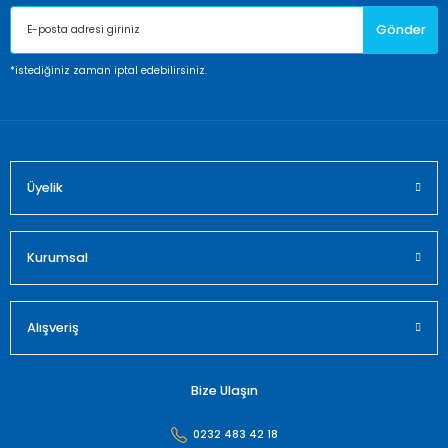
Ürün açıklamasında eksik bilgiler bulunuyor.
Gönder
Ürün bilgilerinde hatalar bulunuyor.
Ürün fiyatı diğer sitelerden daha pahalı.
*istediğiniz zaman iptal edebilirsiniz.
Bu ürüne benzer farklı alternatifler olmalı.
Üyelik
Gönder
Kurumsal
Alışveriş
Bize Ulaşın
0232 483 42 18