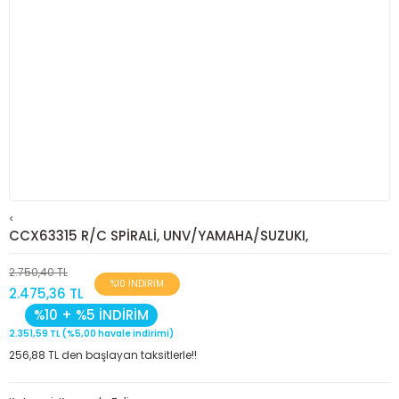
<
CCX63315 R/C SPİRALİ, UNV/YAMAHA/SUZUKI,
2.750,40 TL
%10 İNDİRİM
2.475,36 TL
%10 + %5 İNDİRİM
2.351,59 TL (%5,00 havale indirimi)
256,88 TL den başlayan taksitlerle!!