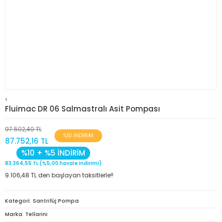
<
Fluimac DR 06 Salmastralı Asit Pompası
97.502,40 TL
%10 İNDİRİM
87.752,16 TL
%10 + %5 İNDİRİM
83.364,55 TL (%5,00 havale indirimi)
9.106,48 TL den başlayan taksitlerle!!
Kategori
Santrifüj Pompa
Marka
Tellarini