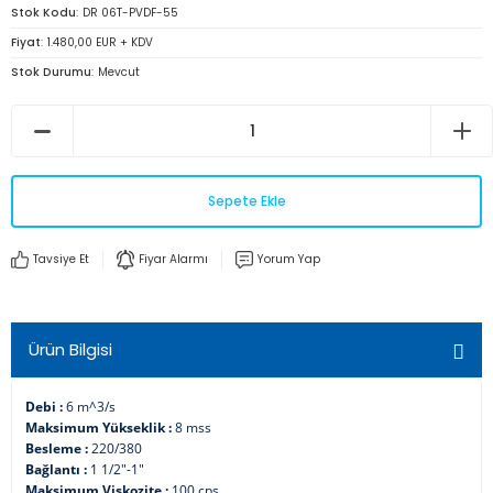
Stok Kodu
DR 06T-PVDF-55
Fiyat
1.480,00 EUR + KDV
Stok Durumu
Mevcut
Sepete Ekle
Tavsiye Et
Fiyar Alarmı
Yorum Yap
Ürün Bilgisi
Debi :
6 m^3/s
Maksimum Yükseklik :
8 mss
Besleme :
220/380
Bağlantı :
1 1/2"-1"
Maksimum Viskozite :
100 cps