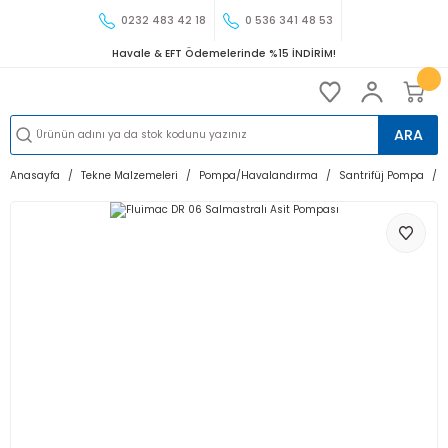
0232 483 42 18
0 536 341 48 53
Havale & EFT Ödemelerinde %15 İNDİRİM!
ARA
Anasayfa
Tekne Malzemeleri
Pompa/Havalandırma
Santrifüj Pompa