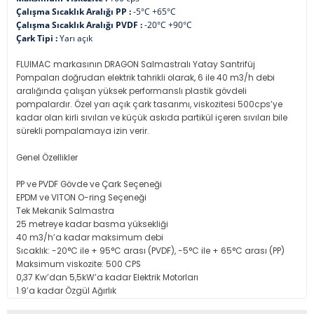
Çalışma Sıcaklık Aralığı PP :
-5°C +65°C
Çalışma Sıcaklık Aralığı PVDF :
-20°C +90°C
Çark Tipi :
Yarı açık
FLUIMAC markasının DRAGON Salmastralı Yatay Santrifüj
Pompaları doğrudan elektrik tahrikli olarak, 6 ile 40 m3/h debi
aralığında çalışan yüksek performanslı plastik gövdeli
pompalardır. Özel yarı açık çark tasarımı, viskozitesi 500cps’ye
kadar olan kirli sıvıları ve küçük askıda partikül içeren sıvıları bile
sürekli pompalamaya izin verir.
Genel Özellikler
PP ve PVDF Gövde ve Çark Seçeneği
EPDM ve VITON O-ring Seçeneği
Tek Mekanik Salmastra
25 metreye kadar basma yüksekliği
40 m3/h’a kadar maksimum debi
Sıcaklık: -20°C ile + 95°C arası (PVDF), -5°C ile + 65°C arası (PP)
Maksimum viskozite: 500 CPS
0,37 Kw’dan 5,5kW’a kadar Elektrik Motorları
1.9’a kadar Özgül Ağırlık