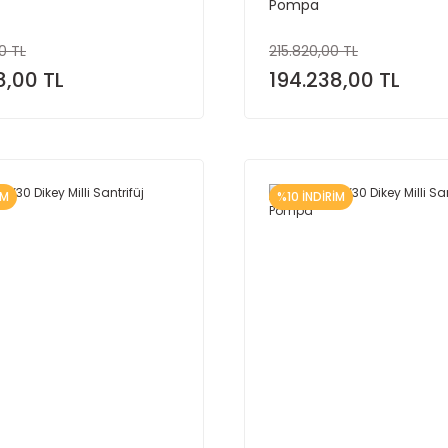
Pompa
0 TL
215.820,00 TL
8,00 TL
194.238,00 TL
İM
%10 İNDİRİM