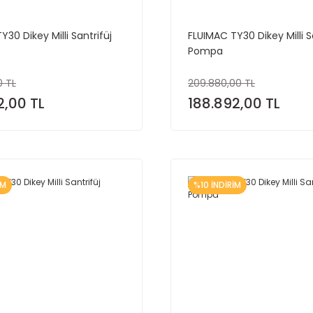
30 Dikey Milli Santrifüj
FLUIMAC TY30 Dikey Milli S
Pompa
0 TL
209.880,00 TL
2,00 TL
188.892,00 TL
İM
%10 İNDİRİM