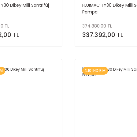
30 Dikey Milli Santrifüj
FLUIMAC TY30 Dikey Milli S
Pompa
00 TL
374.880,00 TL
2,00 TL
337.392,00 TL
İM
%10 İNDİRİM