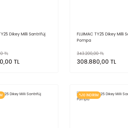
25 Dikey Milli Santrifüj
FLUIMAC TY25 Dikey Milli S
Pompa
0 TL
343.200,00 TL
0,00 TL
308.880,00 TL
İM
%10 İNDİRİM