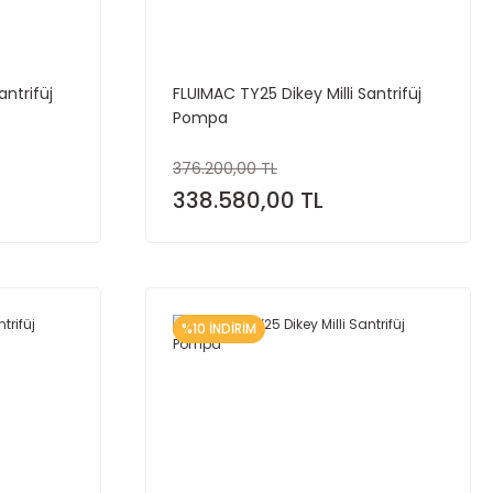
antrifüj
FLUIMAC TY25 Dikey Milli Santrifüj
Pompa
376.200,00 TL
338.580,00 TL
%10 İNDİRİM