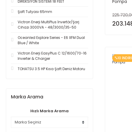
Pompa
DİREKSİYON SİSTEMİ 18 FEET
Şaft Tutyası 65mm
225.720,0
Victron Enerji MultiPlus İnvertör/Şarj
203.14
Cihazı 3000VA - 48/3000/35-50
Oceanled Explore Series - E6 XFM Dual
Blue / White
Victron Enerji EasyPlus C 12/1600/70-16
%10 İNDİR
Inverter & Charger
TOHATSU 3.5 HP Kısa Şaft Deniz Motoru
Marka Arama
Hızlı Marka Arama