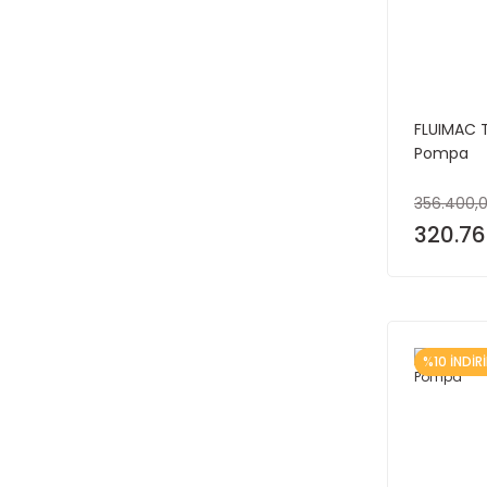
FLUIMAC TY
Pompa
356.400,0
320.76
%10 İNDİR