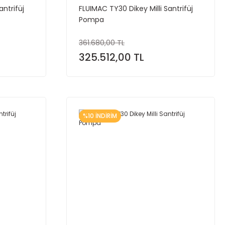
antrifüj
FLUIMAC TY30 Dikey Milli Santrifüj
Pompa
361.680,00 TL
325.512,00 TL
%10 İNDİRİM