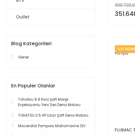
ATV
390.720,0
351.64
Outlet
Blog Kategorileri
%10 İNDİR
Genel
En Populer Olanlar
Tohatsu 9.9 Kısa Şaft Marşlı
Enjeksiyonlu Yeni Seri Deniz Motoru
TOHATSU 3.5 HP Uzun Şaft Deniz Motoru
Maceratör Pompası Matromarine 12V
FLUIMAC T