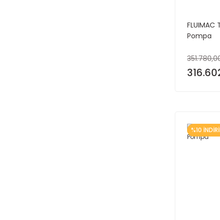
FLUIMAC TY
Pompa
351.780,0
316.60
%10 İNDİR