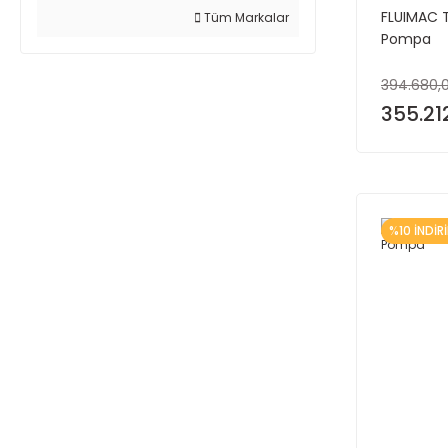
FLUIMAC TY
Tüm Markalar
Pompa
394.680,
355.21
%10 İNDİR