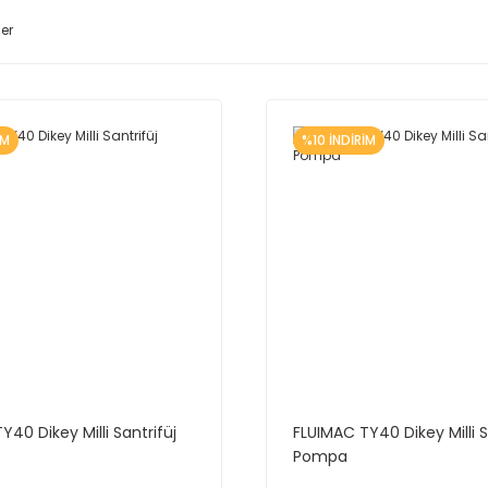
ler
İM
%10 İNDİRİM
Y40 Dikey Milli Santrifüj
FLUIMAC TY40 Dikey Milli S
Pompa