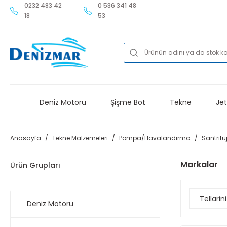
0232 483 42
0 536 341 48
18
53
Deniz Motoru
Şişme Bot
Tekne
Jet
Anasayfa
Tekne Malzemeleri
Pompa/Havalandırma
Santrif
Markalar
Ürün Grupları
Tellarini
Deniz Motoru