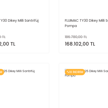
30 Dikey Milli Santrifüj
FLUIMAC TY30 Dikey Milli S
Pompa
0 TL
186.780,00 TL
2,00 TL
168.102,00 TL
İM
%10 İNDİRİM