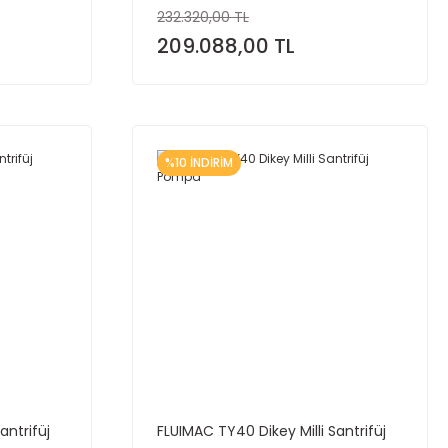
232.320,00 TL
209.088,00 TL
%10 İNDİRİM
antrifüj
FLUIMAC TY40 Dikey Milli Santrifüj