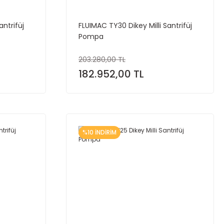
antrifüj
FLUIMAC TY30 Dikey Milli Santrifüj
Pompa
203.280,00 TL
182.952,00 TL
%10 İNDİRİM