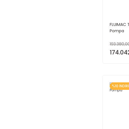
FLUIMAC TY
Pompa
193.380,0
174.04
%10 İNDİR