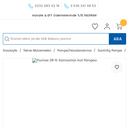
0232 483 42 18
0 536 341 48 53
Havale & EFT Ödemelerinde %15 İNDİRİM!
ARA
Anasayfa
Tekne Malzemeleri
Pompa/Havalandırma
Santrifüj Pompa