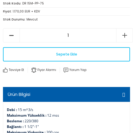
Stok Kodu
DR 15M-PP-75
Fiyat
1.170,00 EUR + KDV
Stok Durumu
Mevcut
Sepete Ekle
Tavsiye Et
Fiyar Alarmı
Yorum Yap
Ürün Bilgisi
Debi :
15 m^3/s
Maksimum Yükseklik :
12 mss
Besleme :
220/380
Bağlantı :
1 1/2"-1"
Maksimum Viskozite :
200 cps