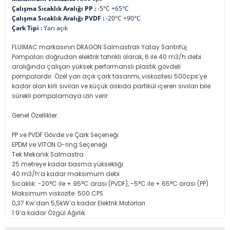
Çalışma Sıcaklık Aralığı PP :
-5°C +65°C
Çalışma Sıcaklık Aralığı PVDF :
-20°C +90°C
Çark Tipi :
Yarı açık
FLUIMAC markasının DRAGON Salmastralı Yatay Santrifüj
Pompaları doğrudan elektrik tahrikli olarak, 6 ile 40 m3/h debi
aralığında çalışan yüksek performanslı plastik gövdeli
pompalardır. Özel yarı açık çark tasarımı, viskozitesi 500cps’ye
kadar olan kirli sıvıları ve küçük askıda partikül içeren sıvıları bile
sürekli pompalamaya izin verir.
Genel Özellikler
PP ve PVDF Gövde ve Çark Seçeneği
EPDM ve VITON O-ring Seçeneği
Tek Mekanik Salmastra
25 metreye kadar basma yüksekliği
40 m3/h’a kadar maksimum debi
Sıcaklık: -20°C ile + 95°C arası (PVDF), -5°C ile + 65°C arası (PP)
Maksimum viskozite: 500 CPS
0,37 Kw’dan 5,5kW’a kadar Elektrik Motorları
1.9’a kadar Özgül Ağırlık