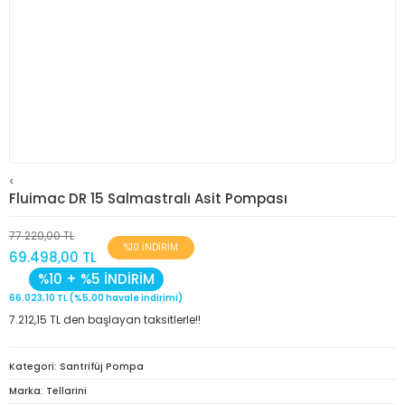
<
Fluimac DR 15 Salmastralı Asit Pompası
77.220,00 TL
%10 İNDİRİM
69.498,00 TL
%10 + %5 İNDİRİM
66.023,10 TL (%5,00 havale indirimi)
7.212,15 TL den başlayan taksitlerle!!
Kategori
Santrifüj Pompa
Marka
Tellarini