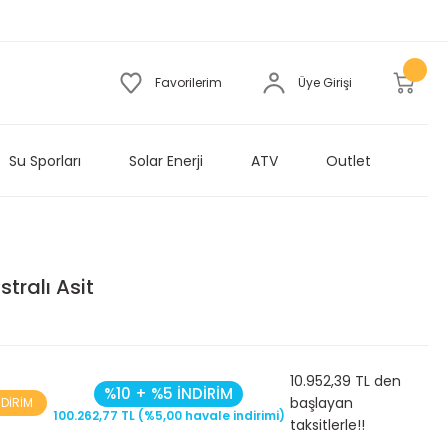
Favorilerim
Üye Girişi
Su Sporları
Solar Enerji
ATV
Outlet
tralı Asit
10.952,39 TL den
%10 + %5 İNDİRİM
başlayan
NDİRİM
100.262,77 TL (%5,00 havale indirimi)
taksitlerle!!