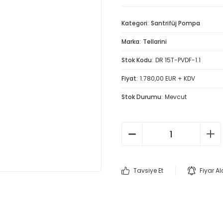
Kategori
Santrifüj Pompa
Marka
Tellarini
Stok Kodu
DR 15T-PVDF-1.1
Fiyat
1.780,00 EUR + KDV
Stok Durumu
Mevcut
Tavsiye Et
Fiyar A