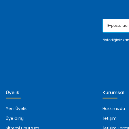
Bu ürüne benzer farklı alternatifler olmalı.
*istediğiniz zam
Üyelik
Kurumsal
Yeni Üyelik
Hakkımızda
Üye Girişi
İletişim
Şifremi Unuttum
İletişim Form