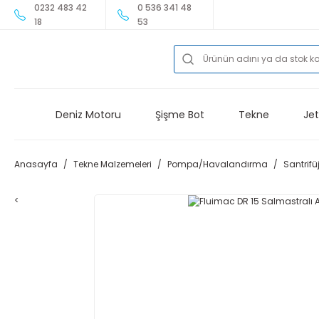
0232 483 42
0 536 341 48
18
53
Deniz Motoru
Şişme Bot
Tekne
Jet
Anasayfa
Tekne Malzemeleri
Pompa/Havalandırma
Santrif
<