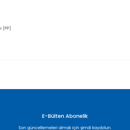
ı (PP)
nularda yetersiz gördüğünüz noktaları öneri formunu kullanarak tarafımı
Bu ürüne ilk yorumu siz yapın!
Yorum Yaz
E-Bülten Abonelik
Son güncellemeleri almak için şimdi kaydolun.