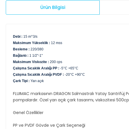
Ürün Bilgisi
Debi :
15 m^3/s
Maksimum Yükseklik :
12 mss
Besleme :
220/380
Bağlantı :
1 1/2"-1"
Maksimum Viskozite :
200 cps
Çalışma Sıcaklık Aralığı PP :
-5°C +65°C
Çalışma Sıcaklık Aralığı PVDF :
-20°C +90°C
Çark Tipi :
Yarı açık
FLUIMAC markasının DRAGON Salmastralı Yatay Santrifüj Pomp
pompalardır. Özel yarı açık çark tasarımı, viskozitesi 500cps’
Genel Özellikler
PP ve PVDF Gövde ve Çark Seçeneği