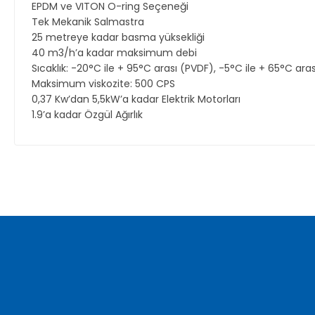
EPDM ve VITON O-ring Seçeneği
Tek Mekanik Salmastra
25 metreye kadar basma yüksekliği
40 m3/h’a kadar maksimum debi
Sıcaklık: -20°C ile + 95°C arası (PVDF), -5°C ile + 65°C aras
Maksimum viskozite: 500 CPS
0,37 Kw’dan 5,5kW’a kadar Elektrik Motorları
1.9’a kadar Özgül Ağırlık
Bu ürünün fiyat bilgisi, resim, ürün açıklamalarında ve diğer ko
Görüş ve önerileriniz için teşekkür ederiz.
Ürün resmi kalitesiz, bozuk veya görüntülenemiyor.
Ürün açıklamasında eksik bilgiler bulunuyor.
Ürün bilgilerinde hatalar bulunuyor.
Ürün fiyatı diğer sitelerden daha pahalı.