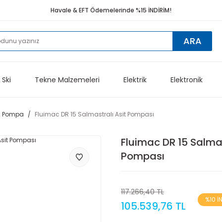
Havale & EFT Ödemelerinde %15 İNDİRİM!
ARA
 Ski
Tekne Malzemeleri
Elektrik
Elektronik
üj Pompa
Fluimac DR 15 Salmastralı Asit Pompası
Fluimac DR 15 Salmas
Pompası
117.266,40 TL
%10 İ
105.539,76 TL