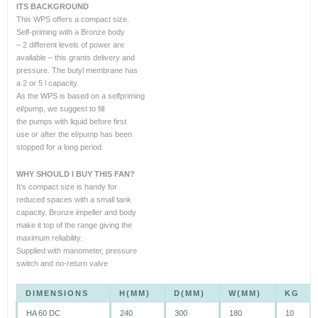
ITS BACKGROUND
This WPS offers a compact size.
Self-priming with a Bronze body
– 2 different levels of power are
available – this grants delivery and
pressure. The butyl membrane has
a 2 or 5 l capacity.
As the WPS is based on a selfpriming
el/pump, we suggest to fill
the pumps with liquid before first
use or after the el/pump has been
stopped for a long period.
WHY SHOULD I BUY THIS FAN?
It’s compact size is handy for
reduced spaces with a small tank
capacity. Bronze impeller and body
make it top of the range giving the
maximum reliability.
Supplied with manometer, pressure
switch and no-return valve
DIMENSIONS
H(MM)
D(MM)
W(MM)
KG
HA 60 DC
240
300
180
10