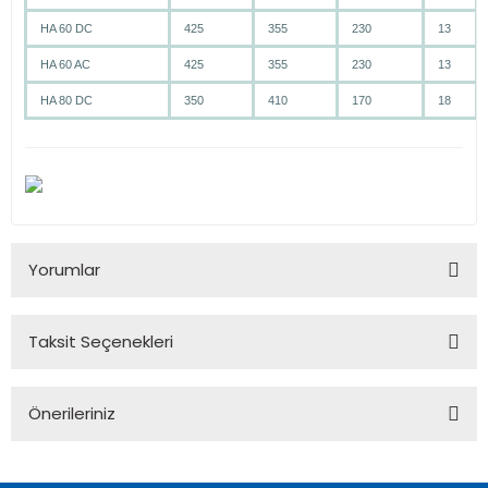
HA 60 DC
425
355
230
13
HA 60 AC
425
355
230
13
HA 80 DC
350
410
170
18
Yorumlar
Taksit Seçenekleri
Bu ürüne ilk yorumu siz yapın!
Önerileriniz
Yorum Yaz
Bu ürünün fiyat bilgisi, resim, ürün açıklamalarında ve diğer