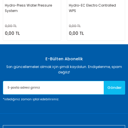
Hydro-Press Water Pressure
Hydro-EC Electro Controlled
System
WPS
Şamandır
Ekipmanı
0,00 TL
0,00 TL
Tahliye Bo
0,00 TL
0,00 TL
Miçoz
Tente Malzeme
E-Bülten Abonelik
Vardavela Pa
Son güncellemeleri almak için şimdi kaydolun. Endişelenme, spam
değiliz!
Yelken
Gönder
*istediğiniz zaman iptal edebilirsiniz.