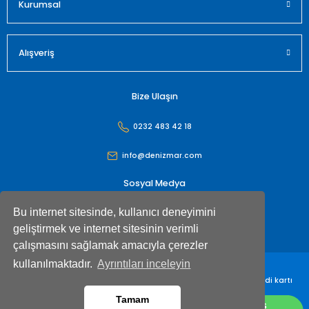
Kurumsal
Alışveriş
Bize Ulaşın
0232 483 42 18
info@denizmar.com
Sosyal Medya
Bu internet sitesinde, kullanıcı deneyimini
geliştirmek ve internet sitesinin verimli
çalışmasını sağlamak amacıyla çerezler
kullanılmaktadır.
Ayrıntıları inceleyin
Denizmar İç Dış Ticaret Anonim Şirketi© Tüm hakları saklıdır. Kredi kartı
bilgileriniz 256bit SSL sertifikası ile korunmaktadır
Tamam