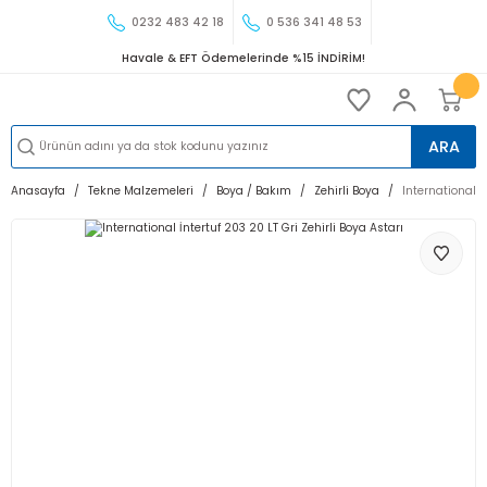
0232 483 42 18
0 536 341 48 53
Havale & EFT Ödemelerinde %15 İNDİRİM!
ARA
Anasayfa
Tekne Malzemeleri
Boya / Bakım
Zehirli Boya
International İ