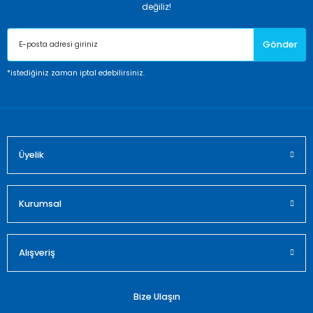
Ürün resmi kalitesiz, bozuk veya görüntülenemiyor.
değiliz!
Ürün açıklamasında eksik bilgiler bulunuyor.
Gönder
Ürün bilgilerinde hatalar bulunuyor.
Ürün fiyatı diğer sitelerden daha pahalı.
*istediğiniz zaman iptal edebilirsiniz.
Bu ürüne benzer farklı alternatifler olmalı.
Üyelik
Gönder
Kurumsal
Alışveriş
Bize Ulaşın