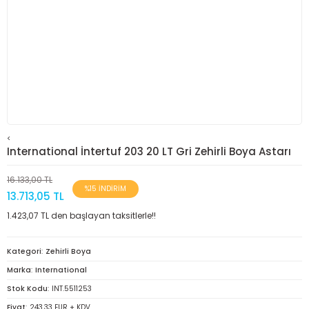
<
International İntertuf 203 20 LT Gri Zehirli Boya Astarı
16.133,00 TL
%15 İNDİRİM
13.713,05 TL
1.423,07 TL den başlayan taksitlerle!!
Kategori
Zehirli Boya
Marka
International
Stok Kodu
INT.5511253
Fiyat
243,33 EUR + KDV