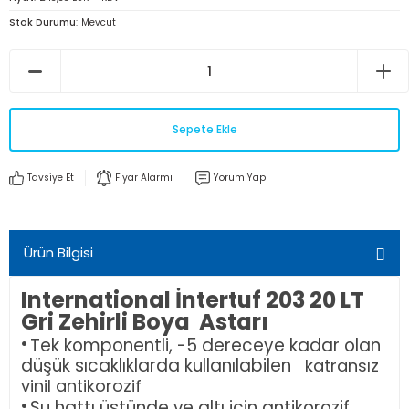
Stok Durumu
Mevcut
Sepete Ekle
Tavsiye Et
Fiyar Alarmı
Yorum Yap
Ürün Bilgisi
International İntertuf 203 20 LT
Gri Zehirli Boya Astarı
·
Tek komponentli, -5 dereceye kadar olan
düşük sıcaklıklarda kullanılabilen
katransız
vinil antikorozif
·
Su hattı üstünde ve altı için antikorozif