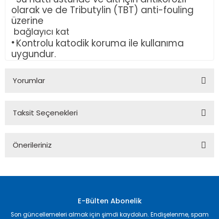
olarak ve de Tributylin (TBT) anti-fouling
üzerine
bağlayıcı kat
·
Kontrolu katodik koruma ile kullanıma
uygundur.
Yorumlar
Taksit Seçenekleri
Bu ürüne ilk yorumu siz yapın!
Önerileriniz
Yorum Yaz
Bu ürünün fiyat bilgisi, resim, ürün açıklamalarında ve diğer
konularda yetersiz gördüğünüz noktaları öneri formunu
kullanarak tarafımıza iletebilirsiniz.
Görüş ve önerileriniz için teşekkür ederiz.
E-Bülten Abonelik
Son güncellemeleri almak için şimdi kaydolun. Endişelenme, spam