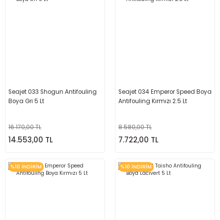
Seajet 033 Shogun Antifouling
Seajet 034 Emperor Speed Boya
Boya Gri 5 Lt
Antifouling Kırmızı 2.5 Lt
16.170,00 TL
8.580,00 TL
14.553,00 TL
7.722,00 TL
%10 İNDİRİM
%10 İNDİRİM