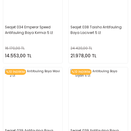
Seajet 034 Emperor Speed
Seajet 038 Taisho Antifouling
Antifouling Boya Kırmızı 5 Lt
Boya Lacivert 5 Lt
16.170,00 TL
24.420,00 TL
14.553,00 TL
21.978,00 TL
%10 İNDİRİM
%10 İNDİRİM
Seajet 039 Antifouling Boya
Seajet 039 Antifouling Boya