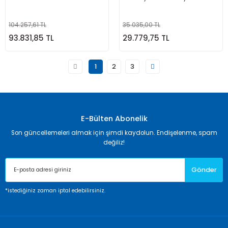
104.257,61 TL
35.035,00 TL
93.831,85 TL
29.779,75 TL
1
2
3
E-Bülten Abonelik
Son güncellemeleri almak için şimdi kaydolun. Endişelenme, spam
değiliz!
Gönder
*istediğiniz zaman iptal edebilirsiniz.