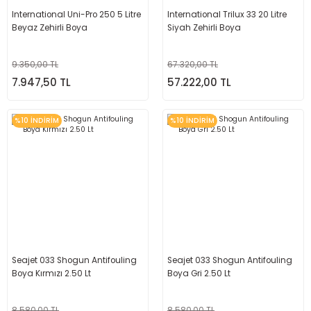
International Uni-Pro 250 5 Litre
International Trilux 33 20 Litre
Beyaz Zehirli Boya
Siyah Zehirli Boya
9.350,00 TL
67.320,00 TL
7.947,50 TL
57.222,00 TL
%10 İNDİRİM
%10 İNDİRİM
Seajet 033 Shogun Antifouling
Seajet 033 Shogun Antifouling
Boya Kırmızı 2.50 Lt
Boya Gri 2.50 Lt
8.580,00 TL
8.580,00 TL