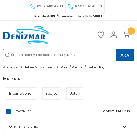
0232 483 42 18
0 536 341 48 53
Havale & EFT Ödemelerinde %15 İNDİRİM!
ARA
Anasayfa
Tekne Malzemeleri
Boya / Bakım
Zehirli Boya
Markalar
International
Seajet
Jotun
Stoktakiler
Toplam 104 ürün