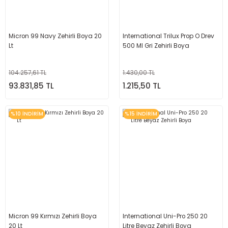
Micron 99 Navy Zehirli Boya 20
International Trilux Prop O Drev
Lt
500 Ml Gri Zehirli Boya
104.257,61 TL
1.430,00 TL
93.831,85 TL
1.215,50 TL
%10 İNDİRİM
%15 İNDİRİM
Micron 99 Kırmızı Zehirli Boya
International Uni-Pro 250 20
20 Lt
Litre Beyaz Zehirli Boya