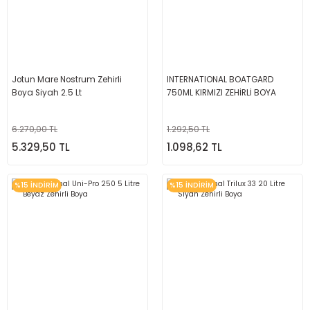
Jotun Mare Nostrum Zehirli
INTERNATIONAL BOATGARD
Boya Siyah 2.5 Lt
750ML KIRMIZI ZEHİRLİ BOYA
6.270,00 TL
1.292,50 TL
5.329,50 TL
1.098,62 TL
%15 İNDİRİM
%15 İNDİRİM