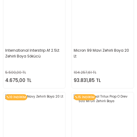
International Interstrip Af 2.5Lt
Micron 99 Mavi Zehirli Boya 20
Zehirli Boya Sökücü
Lt
5.500,00 TL
104.257,61 TL
4.675,00 TL
93.831,85 TL
%10 İNDİRİM
%15 İNDİRİM