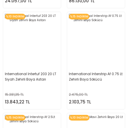
24.057,00 TL
86.130,00 TL
%10 İNDİRİM
%15 İNDİRİM
International İntertuf 203 20 LT
International Interstrip Af 0.75 Lt
Siyah Zehirli Boya Astarı
Zehirli Boya Sökücü
15.381,35 TL
2.475,00 TL
13.843,22 TL
2.103,75 TL
%15 İNDİRİM
%10 İNDİRİM