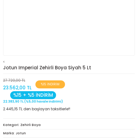
<
Jotun Imperial Zehirli Boya Siyah 5 Lt
27.720,00 TL
%15 İNDİRİM
23.562,00 TL
%15 + %5 İNDİRİM
22.383,90 TL (%5,00 havale indirimi)
2.445,15 TL den başlayan taksitlerle!!
Kategori
Zehirli Boya
Marka
Jotun