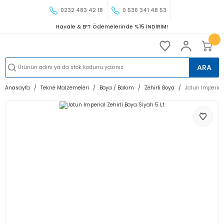
0232 483 42 18
0 536 341 48 53
Havale & EFT Ödemelerinde %15 İNDİRİM!
ARA
Anasayfa
Tekne Malzemeleri
Boya / Bakım
Zehirli Boya
Jotun Imperial 