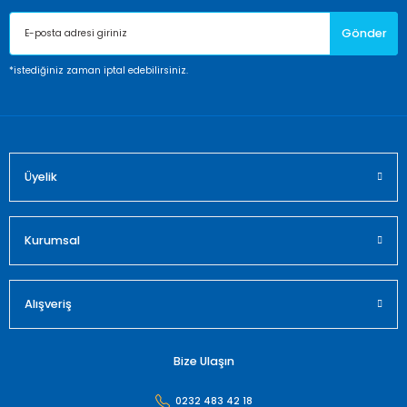
Ürün açıklamasında eksik bilgiler bulunuyor.
Gönder
Ürün bilgilerinde hatalar bulunuyor.
Ürün fiyatı diğer sitelerden daha pahalı.
*istediğiniz zaman iptal edebilirsiniz.
Bu ürüne benzer farklı alternatifler olmalı.
Üyelik
Gönder
Kurumsal
Alışveriş
Bize Ulaşın
0232 483 42 18