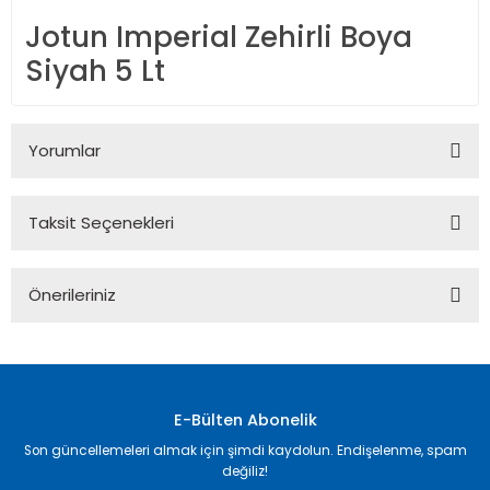
Jotun Imperial Zehirli Boya
Siyah 5 Lt
Yorumlar
Taksit Seçenekleri
Bu ürüne ilk yorumu siz yapın!
Önerileriniz
Yorum Yaz
Bu ürünün fiyat bilgisi, resim, ürün açıklamalarında ve diğer
konularda yetersiz gördüğünüz noktaları öneri formunu
kullanarak tarafımıza iletebilirsiniz.
Görüş ve önerileriniz için teşekkür ederiz.
E-Bülten Abonelik
Son güncellemeleri almak için şimdi kaydolun. Endişelenme, spam
Ürün resmi kalitesiz, bozuk veya görüntülenemiyor.
değiliz!