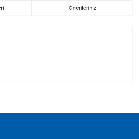
ri
Önerileriniz
za iletebilirsiniz.