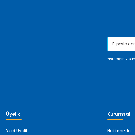
Ürün fiyatı diğer sitelerden daha pahalı.
Bu ürüne benzer farklı alternatifler olmalı.
*istediğiniz zam
Üyelik
Kurumsal
Yeni Üyelik
Hakkımızda