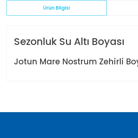
Ürün Bilgisi
Sezonluk Su Altı Boyası
Jotun Mare Nostrum Zehirli Boy
Bu ürünün fiyat bilgisi, resim, ürün açıklamalarında ve diğer ko
Görüş ve önerileriniz için teşekkür ederiz.
Ürün resmi kalitesiz, bozuk veya görüntülenemiyor.
Ürün açıklamasında eksik bilgiler bulunuyor.
Ürün bilgilerinde hatalar bulunuyor.