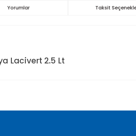
Yorumlar
Taksit Seçenekle
a Lacivert 2.5 Lt
nularda yetersiz gördüğünüz noktaları öneri formunu kullanarak tarafımı
Bu ürüne ilk yorumu siz yapın!
Yorum Yaz