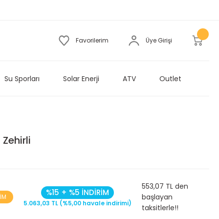
Favorilerim
Üye Girişi
Su Sporları
Solar Enerji
ATV
Outlet
Zehirli
553,07 TL den
%15 + %5 İNDİRİM
başlayan
RİM
5.063,03 TL (%5,00 havale indirimi)
taksitlerle!!