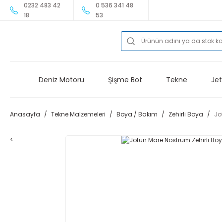
0232 483 42
0 536 341 48
18
53
Deniz Motoru
Şişme Bot
Tekne
Jet
Anasayfa
Tekne Malzemeleri
Boya / Bakım
Zehirli Boya
Jo
<